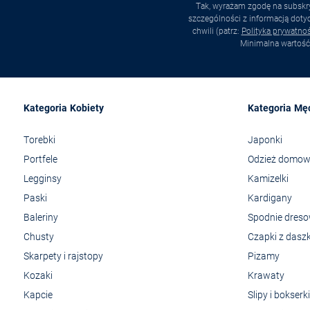
Tak, wyrażam zgodę na subskry
szczególności z informacją dot
chwili (patrz:
Polityka prywatnoś
Minimalna wartość
Kategoria Kobiety
Kategoria Mę
Torebki
Japonki
Portfele
Odzież domo
Legginsy
Kamizelki
Paski
Kardigany
Baleriny
Spodnie dres
Chusty
Czapki z dasz
Skarpety i rajstopy
Pizamy
Kozaki
Krawaty
Kapcie
Slipy i bokserki