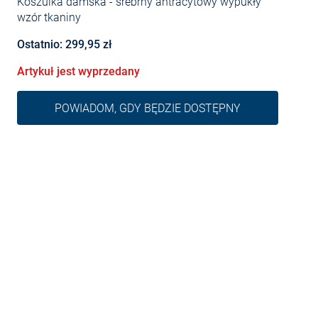
Koszulka damska
- srebrny antracytowy wypukły
wzór tkaniny
Ostatnio: 299,95 zł
Artykuł jest wyprzedany
POWIADOM, GDY BĘDZIE DOSTĘPNY