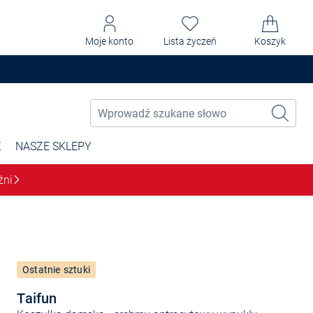
Moje konto
Lista życzeń
Koszyk
Ż
NASZE SKLEPY
źni
Ostatnie sztuki
Taifun