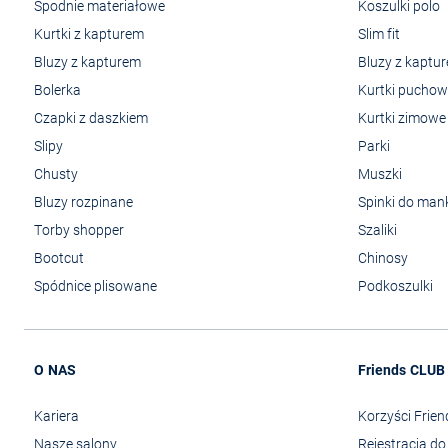
Spodnie materiałowe
Koszulki polo
Kurtki z kapturem
Slim fit
Bluzy z kapturem
Bluzy z kaptu
Bolerka
Kurtki pucho
Czapki z daszkiem
Kurtki zimowe
Slipy
Parki
Chusty
Muszki
Bluzy rozpinane
Spinki do man
Torby shopper
Szaliki
Bootcut
Chinosy
Spódnice plisowane
Podkoszulki
O NAS
Friends CLUB
Kariera
Korzyści Frie
Nasze salony
Rejestracja d