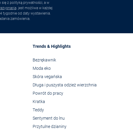
ię z polityką prywatności, a w
ezygnacja
. jest możliwa w każdej
4 tygodnie od daty wystawienia.
adania zamówienia.
Trends & Highlights
Bezrękawnik
Moda eko
Skóra vegańska
Długa i puszysta odzież wierzchnia
Powrót do pracy
Kratka
Teddy
Sentyment do lnu
Przytulne dzianiny