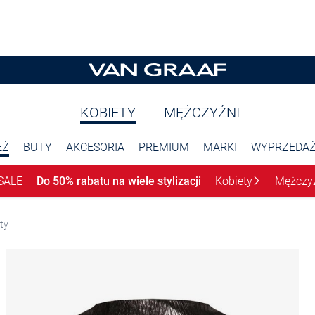
KOBIETY
MĘŻCZYŹNI
EŻ
BUTY
AKCESORIA
PREMIUM
MARKI
WYPRZEDA
SALE
Do 50% rabatu na wiele stylizacji
Kobiety
Mężczy
rty