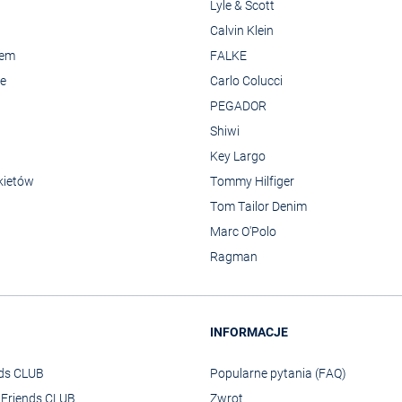
Lyle & Scott
Calvin Klein
rem
FALKE
we
Carlo Colucci
PEGADOR
Shiwi
Key Largo
kietów
Tommy Hilfiger
Tom Tailor Denim
Marc O'Polo
Ragman
INFORMACJE
nds CLUB
Popularne pytania (FAQ)
o Friends CLUB
Zwrot