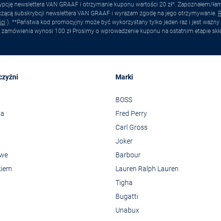
pcję newslettera VAN GRAAF i otrzymanie kuponu wartości 20 zł*. Zapoznałem/łam s
yczącą subskrybcji newslettera VAN GRAAF i wyrażam zgodę na jego otrzymywanie.
R
ci
). **Państwa kod promocyjny może być wykorzystany tylko jeden raz i jest ważny 
 zamówienia wynosi 100 zł Prosimy o wprowadzenie kuponu na ostatnim etapie skł
czyźni
Marki
BOSS
wa
Fred Perry
Carl Gross
Joker
owe
Barbour
kiem
Lauren Ralph Lauren
Tigha
Bugatti
Unabux