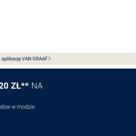
 aplikację VAN
GRAAF
20 ZŁ**
NA
endów w modzie.