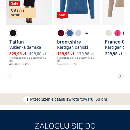
Sale
Ostatnie
sztuki
Sale
+4
Taifun
brookshire
Franco Cal
Sukienka damska
Kardigan damski
Kardigan dam
Obniżona cena
Obniżona cena
329,95 zł
499,00 zł
119,95 zł
179,95 zł
299,95 zł
Najniższa cena z ostatnich 30
Najniższa cena z ostatnich 30
dni:
dni:
499,00
zł
-34%
179,95
zł
-33%
Bezpłatna dostawa z Friends
CLUB
Przedłużenie czasu zwrotu towaru: 60 dni
Odkryj aplikację VAN
GRAAF
ZALOGUJ SIĘ DO