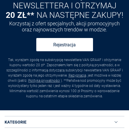
NEWSLETTERA I OTRZYMAJ
20 ZŁ**
NA NASTĘPNE ZAKUPY!
Korzystaj z ofert specjalnych, akcji promocyjnych
oraz najnowszych trendów w modzie.
Rejestracja
Tak, wyrażam zgodę na subskrypcję newslettera VAN GRAAF i otrzymanie
kuponu wartości 20 zł*. Zapoznałem/łam się z polityką prywatności, a w
szczególności z informacją dotyczącą subskrybcji newslettera VAN GRAAF i
wyrażam zgodę na jego otrzymywanie.
Rezygnacja
. jest możliwa w każdej
chwili (patrz:
Polityka prywatności
). **Państwa kod promocyjny może być
wykorzystany tylko jeden raz i jest ważny 4 tygodnie od daty wystawienia.
Minimalna wartość zamówienia wynosi 100 zł Prosimy o wprowadzenie
kuponu na ostatnim etapie składania zamówienia.
KATEGORIE