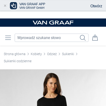
VAN GRAAF APP
Otwórz
VAN GRAAF GmbH
Przjedź do głównej zawartości
Strona główna
Kobiety
Odzież
Sukienki
Sukienki codzienne