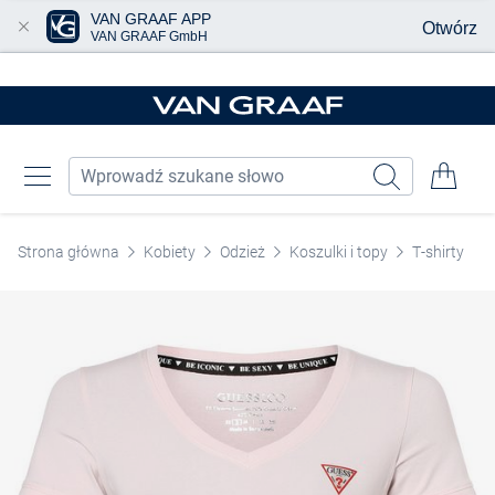
VAN GRAAF APP
Otwórz
VAN GRAAF GmbH
Przjedź do głównej zawartości
Strona główna
Kobiety
Odzież
Koszulki i topy
T-shirty