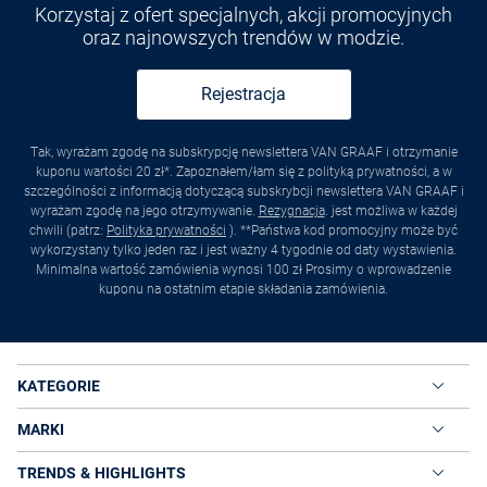
Korzystaj z ofert specjalnych, akcji promocyjnych
oraz najnowszych trendów w modzie.
Rejestracja
Tak, wyrażam zgodę na subskrypcję newslettera VAN GRAAF i otrzymanie
kuponu wartości 20 zł*. Zapoznałem/łam się z polityką prywatności, a w
szczególności z informacją dotyczącą subskrybcji newslettera VAN GRAAF i
wyrażam zgodę na jego otrzymywanie.
Rezygnacja
. jest możliwa w każdej
chwili (patrz:
Polityka prywatności
). **Państwa kod promocyjny może być
wykorzystany tylko jeden raz i jest ważny 4 tygodnie od daty wystawienia.
Minimalna wartość zamówienia wynosi 100 zł Prosimy o wprowadzenie
kuponu na ostatnim etapie składania zamówienia.
KATEGORIE
MARKI
TRENDS & HIGHLIGHTS