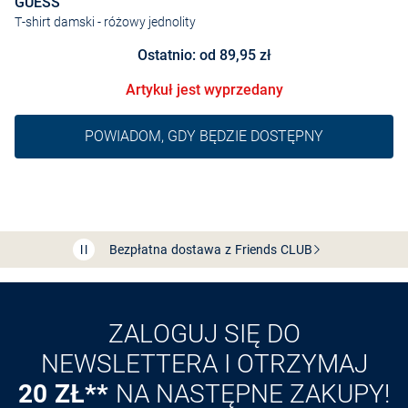
GUESS
T-shirt damski
- różowy jednolity
Ostatnio: od 89,95 zł
Artykuł jest wyprzedany
POWIADOM, GDY BĘDZIE DOSTĘPNY
Bezpłatna dostawa z Friends
CLUB
Przedłużenie czasu zwrotu towaru: 60 dni
Odkryj aplikację VAN
GRAAF
ZALOGUJ SIĘ DO
NEWSLETTERA I OTRZYMAJ
20 ZŁ**
NA NASTĘPNE ZAKUPY!