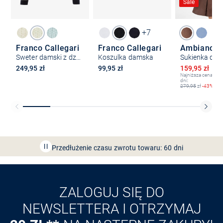
Sale
+7
Franco Callegari
Franco Callegari
Ambiance
Sweter damski z dzianiny
Koszulka damska
Obniżona ce
249,95 zł
99,95 zł
159,95 zł
39
Najniższa cena z os
dni:
279,95
zł
-43%
Bezpłatna dostawa z Friends
CLUB
Przedłużenie czasu zwrotu towaru: 60 dni
Odkryj aplikację VAN
GRAAF
ZALOGUJ SIĘ DO
NEWSLETTERA I OTRZYMAJ