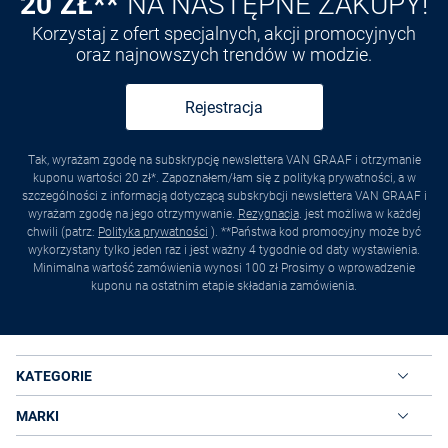
20 ZŁ**
NA NASTĘPNE ZAKUPY!
Korzystaj z ofert specjalnych, akcji promocyjnych
oraz najnowszych trendów w modzie.
Rejestracja
Tak, wyrażam zgodę na subskrypcję newslettera VAN GRAAF i otrzymanie
kuponu wartości 20 zł*. Zapoznałem/łam się z polityką prywatności, a w
szczególności z informacją dotyczącą subskrybcji newslettera VAN GRAAF i
wyrażam zgodę na jego otrzymywanie.
Rezygnacja
. jest możliwa w każdej
chwili (patrz:
Polityka prywatności
). **Państwa kod promocyjny może być
wykorzystany tylko jeden raz i jest ważny 4 tygodnie od daty wystawienia.
Minimalna wartość zamówienia wynosi 100 zł Prosimy o wprowadzenie
kuponu na ostatnim etapie składania zamówienia.
KATEGORIE
MARKI