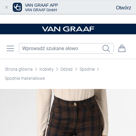
VAN GRAAF APP
Otwórz
VAN GRAAF GmbH
Przjedź do głównej zawartości
Strona główna
Kobiety
Odzież
Spodnie
Spodnie materiałowe