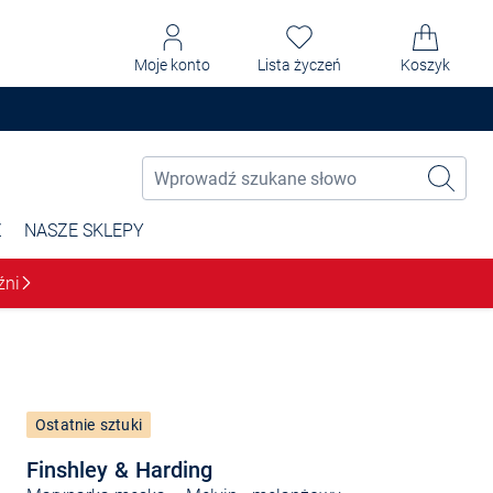
Moje konto
Lista życzeń
Koszyk
Ż
NASZE SKLEPY
źni
Ostatnie sztuki
Finshley & Harding