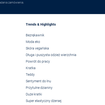
adania zamówienia.
Trends & Highlights
Bezrękawnik
Moda eko
Skóra vegańska
Długa i puszysta odzież wierzchnia
Powrót do pracy
Kratka
Teddy
Sentyment do lnu
Przytulne dzianiny
Duże kratki
Super elastyczny dżersej