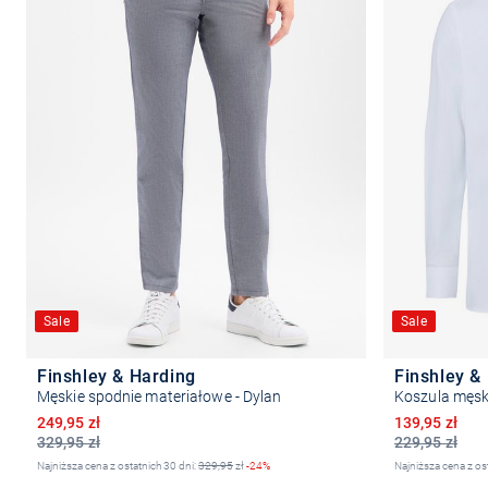
Sale
Sale
Finshley & Harding
Finshley &
Męskie spodnie materiałowe - Dylan
Koszula męs
Obniżona cena
Obniżona ce
249,95 zł
139,95 zł
329,95 zł
229,95 zł
Najniższa cena z ostatnich 30 dni:
329,95
zł
-24%
Najniższa cena z os