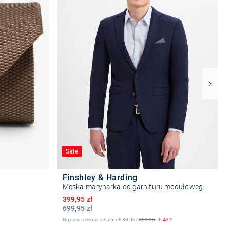
Sale
Finshley & Harding
Męska marynarka od garnituru modułowego – Oakland
Obniżona cena
399,95 zł
699,95 zł
Najniższa cena z ostatnich 30 dni:
699,95
zł
-43%