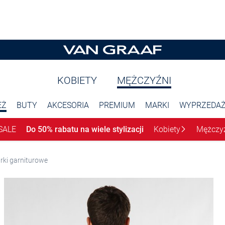
KOBIETY
MĘŻCZYŹNI
EŻ
BUTY
AKCESORIA
PREMIUM
MARKI
WYPRZEDA
SALE
Do 50% rabatu na wiele stylizacji
Kobiety
Mężczy
rki garniturowe