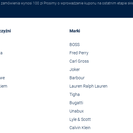
 zamówienia wynosi 100 zł Prosimy o wprowadzenie kuponu na ostatnim etapie skł
czyźni
Marki
BOSS
wa
Fred Perry
Carl Gross
Joker
owe
Barbour
kiem
Lauren Ralph Lauren
Tigha
Bugatti
Unabux
Lyle & Scott
Calvin Klein