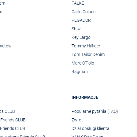
rem
FALKE
we
Carlo Colucci
PEGADOR
Shiwi
Key Largo
kietów
Tommy Hilfiger
Tom Tailor Denim
Marc O'Polo
Ragman
INFORMACJE
nds CLUB
Popularne pytania (FAQ)
o Friends CLUB
Zwrot
Friends CLUB
Dział obsługi klienta
ewslettera Friends CLUB
VAN GRAAF App