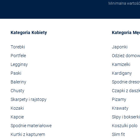
Minimalna wartość
Kategoria Kobiety
Kategoria Mę
Torebki
Japonki
Portfele
Odzież domo
Legginsy
Kamizelki
Paski
Kardigany
Baleriny
Spodnie dres
Chusty
Czapki z dasz
Skarpety i rajstopy
Pizamy
Kozaki
Krawaty
Kapcie
Slipy i bokserki
Spodnie materiałowe
Koszulki polo
Kurtki z kapturem
Slim fit