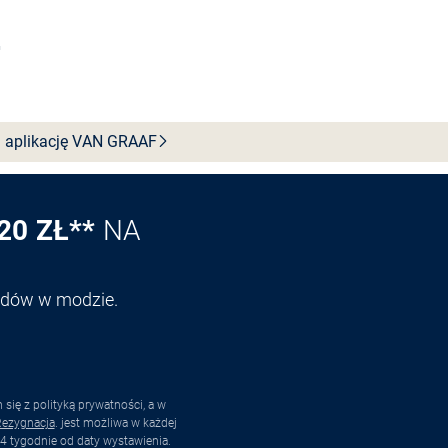
Wybierz rozmiar
 aplikację VAN
GRAAF
20 ZŁ**
NA
endów w modzie.
ię z polityką prywatności, a w
ezygnacja
. jest możliwa w każdej
4 tygodnie od daty wystawienia.