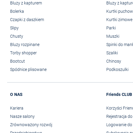
Bluzy z kapturem
Bluzy z kaptu
Bolerka
Kurtki pucho
Czapki z daszkiem
Kurtki zimowe
Slipy
Parki
Chusty
Muszki
Bluzy rozpinane
Spinki do man
Torby shopper
Szaliki
Bootcut
Chinosy
Spódnice plisowane
Podkoszulki
O NAS
Friends CLUB
Kariera
Korzyści Frie
Nasze salony
Rejestracja d
Zrównoważony rozwój
Logowanie do 
Przedsiębiorstwo
Subskrypcja n