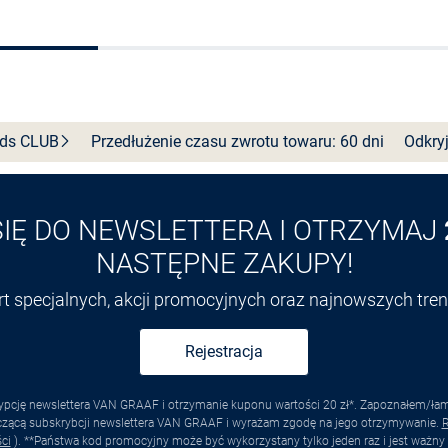
Do koszyka
Wybierz rozmiar
nds
CLUB
Przedłużenie czasu zwrotu towaru: 60 dni
Odkryj
SIĘ DO NEWSLETTERA I OTRZYMAJ
NASTĘPNE ZAKUPY!
ert specjalnych, akcji promocyjnych oraz najnowszych tr
Rejestracja
pcję newslettera VAN GRAAF i otrzymanie kuponu wartości 20 zł*. Zapoznałem/łam s
yczącą subskrybcji newslettera VAN GRAAF i wyrażam zgodę na jego otrzymywanie.
R
ci
). **Państwa kod promocyjny może być wykorzystany tylko jeden raz i jest ważny 