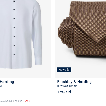
Nowość
 Harding
Finshley & Harding
ka
Krawat męski
na
179,95 zł
tatnich 30 dni:
229,95
zł
-39%