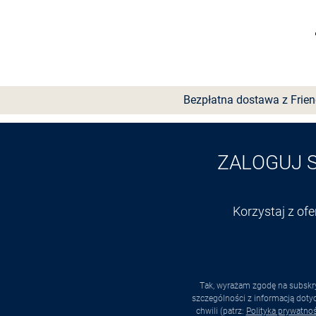
Wybierz rozmiar
Bezpłatna dostawa z Frie
ZALOGUJ 
Korzystaj z of
Tak, wyrażam zgodę na subskry
szczególności z informacją dot
chwili (patrz:
Polityka prywatnoś