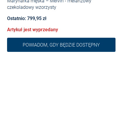
Marynarka męska – Melvin
- melanżowy
czekoladowy wzorzysty
Ostatnio: 799,95 zł
Artykuł jest wyprzedany
POWIADOM, GDY BĘDZIE DOSTĘPNY