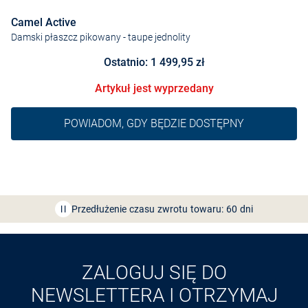
Camel Active
Damski płaszcz pikowany
- taupe jednolity
Ostatnio: 1 499,95 zł
Artykuł jest wyprzedany
POWIADOM, GDY BĘDZIE DOSTĘPNY
Bezpłatna dostawa z Friends
CLUB
Przedłużenie czasu zwrotu towaru: 60 dni
Odkryj aplikację VAN
GRAAF
ZALOGUJ SIĘ DO
NEWSLETTERA I OTRZYMAJ