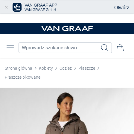
VAN GRAAF APP
Otwórz
VAN GRAAF GmbH
Przjedź do głównej zawartości
Strona główna
Kobiety
Odzież
Płaszcze
Płaszcze pikowane