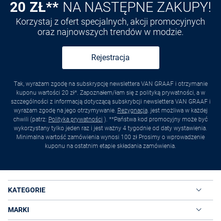
20 ZŁ**
NA NASTĘPNE ZAKUPY!
Korzystaj z ofert specjalnych, akcji promocyjnych
oraz najnowszych trendów w modzie.
Rejestracja
Tak, wyrażam zgodę na subskrypcję newslettera VAN GRAAF i otrzymanie
kuponu wartości 20 zł*. Zapoznałem/łam się z polityką prywatności, a w
szczególności z informacją dotyczącą subskrybcji newslettera VAN GRAAF i
wyrażam zgodę na jego otrzymywanie.
Rezygnacja
. jest możliwa w każdej
chwili (patrz:
Polityka prywatności
). **Państwa kod promocyjny może być
wykorzystany tylko jeden raz i jest ważny 4 tygodnie od daty wystawienia.
Minimalna wartość zamówienia wynosi 100 zł Prosimy o wprowadzenie
kuponu na ostatnim etapie składania zamówienia.
KATEGORIE
MARKI