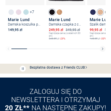
+7
Marie Lund
Marie Lund
Marie Lun
Damska koszulka polo
Damska czapka z czystego kaszmiru
Szalik damski
Obniżona cena
Obniżona ce
149,95 zł
249,95 zł
349,95 zł
99,95 zł
149,
Najniższa cena z ostatnich 30
Najniższa cena z os
dni:
dni:
349,95
zł
-29%
149,95
zł
-33%
Bezpłatna dostawa z Friends
CLUB
Przedłużenie czasu zwrotu towaru: 60 dni
Odkryj aplikację VAN
GRAAF
ZALOGUJ SIĘ DO
NEWSLETTERA I OTRZYMAJ
20 ZŁ**
NA NASTĘPNE ZAKUPY!