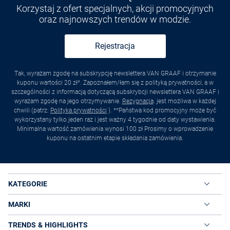
Korzystaj z ofert specjalnych, akcji promocyjnych
oraz najnowszych trendów w modzie.
Rejestracja
Tak, wyrażam zgodę na subskrypcję newslettera VAN GRAAF i otrzymanie
kuponu wartości 20 zł*. Zapoznałem/łam się z polityką prywatności, a w
szczególności z informacją dotyczącą subskrybcji newslettera VAN GRAAF i
wyrażam zgodę na jego otrzymywanie.
Rezygnacja
. jest możliwa w każdej
chwili (patrz:
Polityka prywatności
). **Państwa kod promocyjny może być
wykorzystany tylko jeden raz i jest ważny 4 tygodnie od daty wystawienia.
Minimalna wartość zamówienia wynosi 100 zł Prosimy o wprowadzenie
kuponu na ostatnim etapie składania zamówienia.
KATEGORIE
MARKI
TRENDS & HIGHLIGHTS