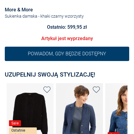
More & More
Sukienka damska
- khaki czarny wzorzysty
Ostatnio: 599,95 zł
Artykuł jest wyprzedany
POWIADOM, GDY BĘDZIE DOSTĘPNY
UZUPEŁNIJ SWOJĄ STYLIZACJĘ!
Sale
Ostatnie