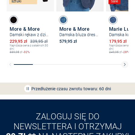
sztuki
Sale
More & More
More & More
Marie Lun
Damski rękaw z dzianiny
Damska bluza dresowa
Obniżona cena
Obniżona ce
229,95 zł
339,95 zł
579,95 zł
179,95 zł
24
Najniższa cena z ostatnich 30
Najniższa cena z os
dni:
dni:
339,95
zł
-32%
249,95
zł
-28%
Bezpłatna dostawa z Friends
CLUB
Przedłużenie czasu zwrotu towaru: 60 dni
Odkryj aplikację VAN
GRAAF
ZALOGUJ SIĘ DO
NEWSLETTERA I OTRZYMAJ