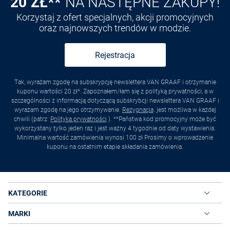
20 ZŁ**
NA NASTĘPNE ZAKUPY!
Korzystaj z ofert specjalnych, akcji promocyjnych
oraz najnowszych trendów w modzie.
Rejestracja
Tak, wyrażam zgodę na subskrypcję newslettera VAN GRAAF i otrzymanie
kuponu wartości 20 zł*. Zapoznałem/łam się z polityką prywatności, a w
szczególności z informacją dotyczącą subskrybcji newslettera VAN GRAAF i
wyrażam zgodę na jego otrzymywanie.
Rezygnacja
. jest możliwa w każdej
chwili (patrz:
Polityka prywatności
). **Państwa kod promocyjny może być
wykorzystany tylko jeden raz i jest ważny 4 tygodnie od daty wystawienia.
Minimalna wartość zamówienia wynosi 100 zł Prosimy o wprowadzenie
kuponu na ostatnim etapie składania zamówienia.
KATEGORIE
MARKI