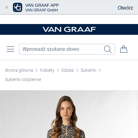
VAN GRAAF APP
Otwórz
VAN GRAAF GmbH
Przjedź do głównej zawartości
Strona główna
Kobiety
Odzież
Sukienki
Sukienki codzienne