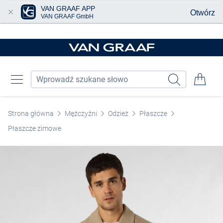
VAN GRAAF APP
Otwórz
VAN GRAAF GmbH
Przjedź do głównej zawartości
Strona główna
Mężczyźni
Odzież
Płaszcze
Płaszcze zimowe