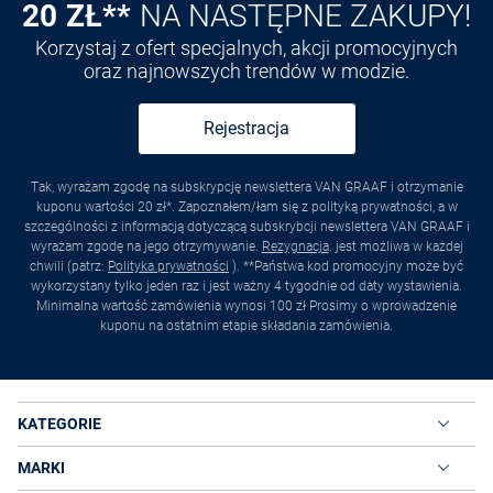
20 ZŁ**
NA NASTĘPNE ZAKUPY!
Korzystaj z ofert specjalnych, akcji promocyjnych
oraz najnowszych trendów w modzie.
Rejestracja
Tak, wyrażam zgodę na subskrypcję newslettera VAN GRAAF i otrzymanie
kuponu wartości 20 zł*. Zapoznałem/łam się z polityką prywatności, a w
szczególności z informacją dotyczącą subskrybcji newslettera VAN GRAAF i
wyrażam zgodę na jego otrzymywanie.
Rezygnacja
. jest możliwa w każdej
chwili (patrz:
Polityka prywatności
). **Państwa kod promocyjny może być
wykorzystany tylko jeden raz i jest ważny 4 tygodnie od daty wystawienia.
Minimalna wartość zamówienia wynosi 100 zł Prosimy o wprowadzenie
kuponu na ostatnim etapie składania zamówienia.
KATEGORIE
MARKI