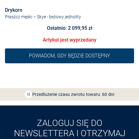
Drykorn
Płaszcz męski – Skye
- beżowy jednolity
Ostatnio: 2 099,95 zł
Artykuł jest wyprzedany
POWIADOM, GDY BĘDZIE DOSTĘPNY
Bezpłatna dostawa z Friends
CLUB
Przedłużenie czasu zwrotu towaru: 60 dni
Odkryj aplikację VAN
GRAAF
ZALOGUJ SIĘ DO
NEWSLETTERA I OTRZYMAJ