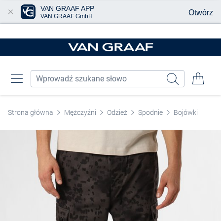
VAN GRAAF APP
Otwórz
VAN GRAAF GmbH
Przjedź do głównej zawartości
Strona główna
Mężczyźni
Odzież
Spodnie
Bojówki