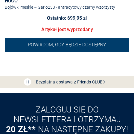
HUGO
Bojówki męskie – Garlo233
- antracytowy czarny wzorzysty
Ostatnio: 699,95 zł
Artykuł jest wyprzedany
POWIADOM, GDY BĘDZIE DOSTĘPNY
Bezpłatna dostawa z Friends
CLUB
Przedłużenie czasu zwrotu towaru: 60 dni
Odkryj aplikację VAN
GRAAF
ZALOGUJ SIĘ DO
NEWSLETTERA I OTRZYMAJ
20 ZŁ**
NA NASTĘPNE ZAKUPY!