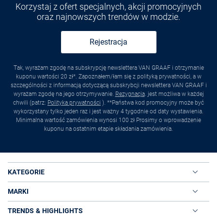
Korzystaj z ofert specjalnych, akcji promocyjnych
oraz najnowszych trendów w modzie.
Rejestracja
Tak, wyrażam zgodę na subskrypcję newslettera VAN GRAAF i otrzymanie
kuponu wartości 20 zł*. Zapoznałem/łam się z polityką prywatności, a w
szczególności z informacją dotyczącą subskrybcji newslettera VAN GRAAF i
wyrażam zgodę na jego otrzymywanie.
Rezygnacja
. jest możliwa w każdej
chwili (patrz:
Polityka prywatności
). **Państwa kod promocyjny może być
wykorzystany tylko jeden raz i jest ważny 4 tygodnie od daty wystawienia.
Minimalna wartość zamówienia wynosi 100 zł Prosimy o wprowadzenie
kuponu na ostatnim etapie składania zamówienia.
KATEGORIE
MARKI
TRENDS & HIGHLIGHTS