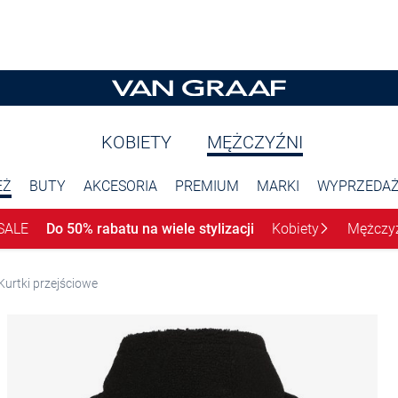
KOBIETY
MĘŻCZYŹNI
EŻ
BUTY
AKCESORIA
PREMIUM
MARKI
WYPRZEDA
SALE
Do 50% rabatu na wiele stylizacji
Kobiety
Mężczy
Kurtki przejściowe