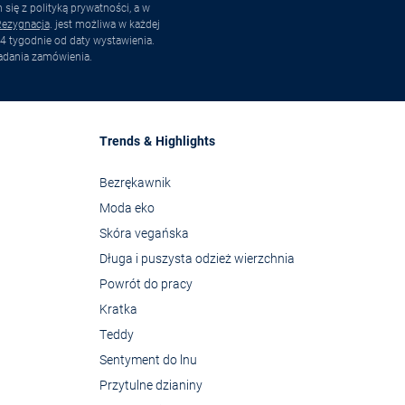
ię z polityką prywatności, a w
ezygnacja
. jest możliwa w każdej
4 tygodnie od daty wystawienia.
adania zamówienia.
Trends & Highlights
Bezrękawnik
Moda eko
Skóra vegańska
Długa i puszysta odzież wierzchnia
Powrót do pracy
Kratka
Teddy
Sentyment do lnu
Przytulne dzianiny