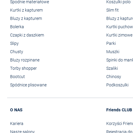
Spodnie materiałowe
Koszulki polo
Kurtki z kapturem
Slim fit
Bluzy z kapturem
Bluzy z kaptu
Bolerka
Kurtki pucho
Czapki z daszkiem
Kurtki zimowe
Slipy
Parki
Chusty
Muszki
Bluzy rozpinane
Spinki do man
Torby shopper
Szaliki
Bootcut
Chinosy
Spódnice plisowane
Podkoszulki
O NAS
Friends CLUB
Kariera
Korzyści Frie
Nasze salony
Rejestracja d