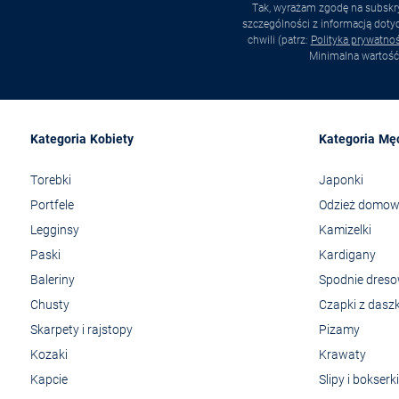
Tak, wyrażam zgodę na subskry
szczególności z informacją dot
chwili (patrz:
Polityka prywatnoś
Minimalna wartość
Kategoria Kobiety
Kategoria Mę
Torebki
Japonki
Portfele
Odzież domo
Legginsy
Kamizelki
Paski
Kardigany
Baleriny
Spodnie dres
Chusty
Czapki z dasz
Skarpety i rajstopy
Pizamy
Kozaki
Krawaty
Kapcie
Slipy i bokserki