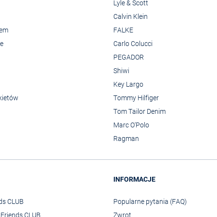
Lyle & Scott
Calvin Klein
rem
FALKE
we
Carlo Colucci
PEGADOR
Shiwi
Key Largo
kietów
Tommy Hilfiger
Tom Tailor Denim
Marc O'Polo
Ragman
INFORMACJE
nds CLUB
Popularne pytania (FAQ)
o Friends CLUB
Zwrot