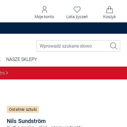
Moje konto
Lista życzeń
Koszyk
Ż
NASZE SKLEPY
źni
Ostatnie sztuki
Nils Sundström