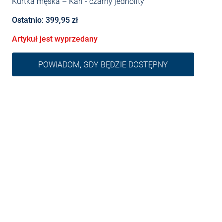
Kurtka męska – Karl
- czarny jednolity
Ostatnio: 399,95 zł
Artykuł jest wyprzedany
POWIADOM, GDY BĘDZIE DOSTĘPNY