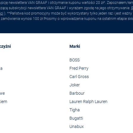
pcję newslettera VAN GRAAF i otrzymanie kuponu wartości 20 zł*. Zapoznałem/łam s
yczącą subskrybcji newslettera VAN GRAAF i wyrażam zgodę na jego otrzymywanie.
R
ci
). **Państwa kod promocyjny może być wykorzystany tylko jeden raz i jest ważny 
 zamówienia wynosi 100 zł Prosimy o wprowadzenie kuponu na ostatnim etapie skł
czyźni
Marki
BOSS
wa
Fred Perry
Carl Gross
Joker
owe
Barbour
kiem
Lauren Ralph Lauren
Tigha
Bugatti
Unabux