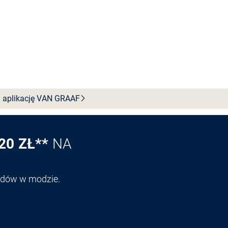
 aplikację VAN
GRAAF
20 ZŁ**
NA
endów w modzie.