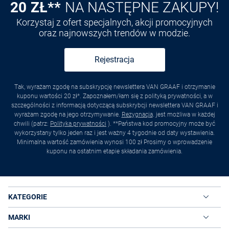
20 ZŁ**
NA NASTĘPNE ZAKUPY!
Korzystaj z ofert specjalnych, akcji promocyjnych
oraz najnowszych trendów w modzie.
Rejestracja
Tak, wyrażam zgodę na subskrypcję newslettera VAN GRAAF i otrzymanie
kuponu wartości 20 zł*. Zapoznałem/łam się z polityką prywatności, a w
szczególności z informacją dotyczącą subskrybcji newslettera VAN GRAAF i
wyrażam zgodę na jego otrzymywanie.
Rezygnacja
. jest możliwa w każdej
chwili (patrz:
Polityka prywatności
). **Państwa kod promocyjny może być
wykorzystany tylko jeden raz i jest ważny 4 tygodnie od daty wystawienia.
Minimalna wartość zamówienia wynosi 100 zł Prosimy o wprowadzenie
kuponu na ostatnim etapie składania zamówienia.
KATEGORIE
MARKI