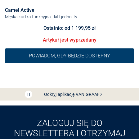
Camel Active
Męska kurtka funkcyjna
- kitt jednolity
Ostatnio: od 1 199,95 zł
Artykuł jest wyprzedany
POWIADOM, GDY BĘDZIE DOSTĘPNY
Bezpłatna dostawa z Friends
CLUB
Przedłużenie czasu zwrotu towaru: 60 dni
Odkryj aplikację VAN
GRAAF
ZALOGUJ SIĘ DO
NEWSLETTERA I OTRZYMAJ