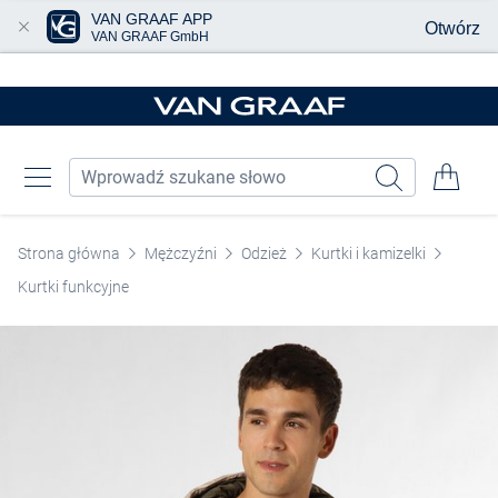
VAN GRAAF APP
Otwórz
VAN GRAAF GmbH
Przjedź do głównej zawartości
Strona główna
Mężczyźni
Odzież
Kurtki i kamizelki
Kurtki funkcyjne