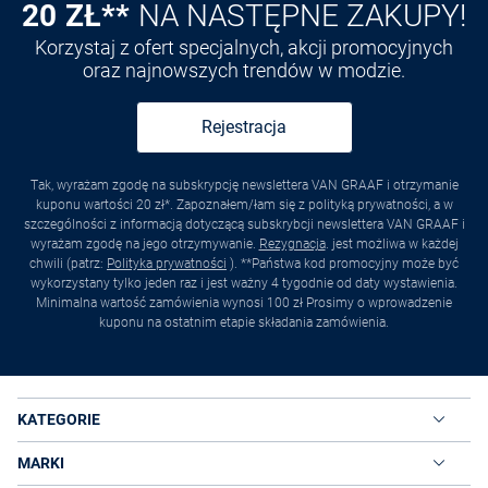
20 ZŁ**
NA NASTĘPNE ZAKUPY!
Korzystaj z ofert specjalnych, akcji promocyjnych
oraz najnowszych trendów w modzie.
Rejestracja
Tak, wyrażam zgodę na subskrypcję newslettera VAN GRAAF i otrzymanie
kuponu wartości 20 zł*. Zapoznałem/łam się z polityką prywatności, a w
szczególności z informacją dotyczącą subskrybcji newslettera VAN GRAAF i
wyrażam zgodę na jego otrzymywanie.
Rezygnacja
. jest możliwa w każdej
chwili (patrz:
Polityka prywatności
). **Państwa kod promocyjny może być
wykorzystany tylko jeden raz i jest ważny 4 tygodnie od daty wystawienia.
Minimalna wartość zamówienia wynosi 100 zł Prosimy o wprowadzenie
kuponu na ostatnim etapie składania zamówienia.
KATEGORIE
MARKI