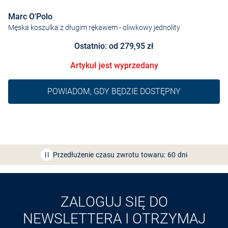
Marc O'Polo
Męska koszulka z długim rękawem
- oliwkowy jednolity
Ostatnio: od 279,95 zł
Artykuł jest wyprzedany
POWIADOM, GDY BĘDZIE DOSTĘPNY
Bezpłatna dostawa z Friends
CLUB
Przedłużenie czasu zwrotu towaru: 60 dni
Odkryj aplikację VAN
GRAAF
ZALOGUJ SIĘ DO
NEWSLETTERA I OTRZYMAJ