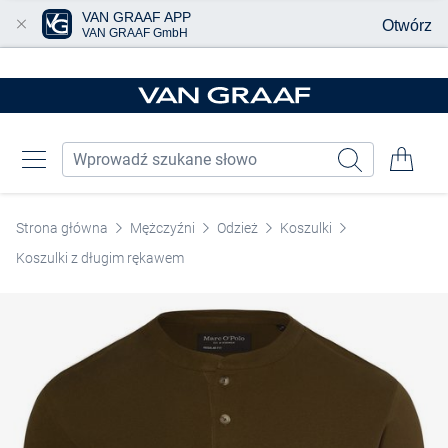
VAN GRAAF APP
Otwórz
VAN GRAAF GmbH
Przjedź do głównej zawartości
Strona główna
Mężczyźni
Odzież
Koszulki
Koszulki z długim rękawem