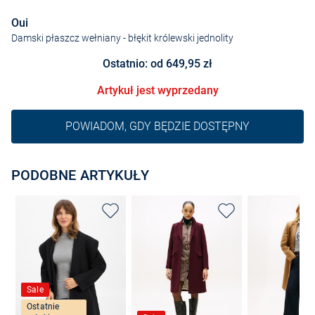
Oui
Damski płaszcz wełniany
- błękit królewski jednolity
Ostatnio: od 649,95 zł
Artykuł jest wyprzedany
POWIADOM, GDY BĘDZIE DOSTĘPNY
PODOBNE ARTYKUŁY
Sale
Ostatnie