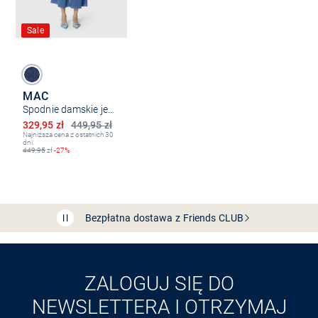
Sale
MAC
Spodnie damskie jeansowe culottes - Ella
Obniżona cena
329,95 zł
449,95 zł
Najniższa cena z ostatnich 30
dni:
449,95
zł
-27%
Bezpłatna dostawa z Friends
CLUB
Przedłużenie czasu zwrotu towaru: 60 dni
Odkryj aplikację VAN
GRAAF
ZALOGUJ SIĘ DO
NEWSLETTERA I OTRZYMAJ