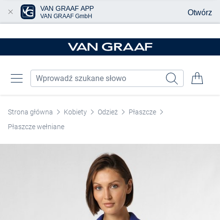
VAN GRAAF APP
Otwórz
VAN GRAAF GmbH
Przjedź do głównej zawartości
Strona główna
Kobiety
Odzież
Płaszcze
Płaszcze wełniane