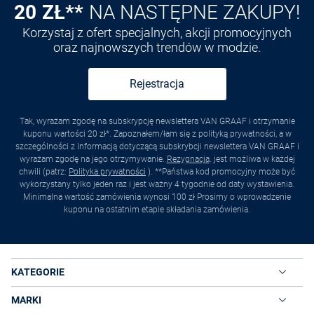
20 ZŁ**
NA NASTĘPNE ZAKUPY!
Korzystaj z ofert specjalnych, akcji promocyjnych
oraz najnowszych trendów w modzie.
Rejestracja
Tak, wyrażam zgodę na subskrypcję newslettera VAN GRAAF i otrzymanie
kuponu wartości 20 zł*. Zapoznałem/łam się z polityką prywatności, a w
szczególności z informacją dotyczącą subskrybcji newslettera VAN GRAAF i
wyrażam zgodę na jego otrzymywanie.
Rezygnacja
. jest możliwa w każdej
chwili (patrz:
Polityka prywatności
). **Państwa kod promocyjny może być
wykorzystany tylko jeden raz i jest ważny 4 tygodnie od daty wystawienia.
Minimalna wartość zamówienia wynosi 100 zł Prosimy o wprowadzenie
kuponu na ostatnim etapie składania zamówienia.
KATEGORIE
MARKI