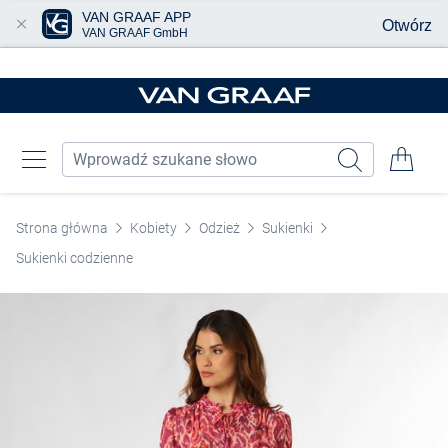
VAN GRAAF APP
Otwórz
VAN GRAAF GmbH
Przjedź do głównej zawartości
Strona główna
Kobiety
Odzież
Sukienki
Sukienki codzienne