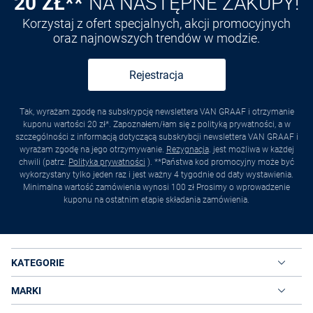
20 ZŁ**
NA NASTĘPNE ZAKUPY!
Korzystaj z ofert specjalnych, akcji promocyjnych
oraz najnowszych trendów w modzie.
Rejestracja
Tak, wyrażam zgodę na subskrypcję newslettera VAN GRAAF i otrzymanie
kuponu wartości 20 zł*. Zapoznałem/łam się z polityką prywatności, a w
szczególności z informacją dotyczącą subskrybcji newslettera VAN GRAAF i
wyrażam zgodę na jego otrzymywanie.
Rezygnacja
. jest możliwa w każdej
chwili (patrz:
Polityka prywatności
). **Państwa kod promocyjny może być
wykorzystany tylko jeden raz i jest ważny 4 tygodnie od daty wystawienia.
Minimalna wartość zamówienia wynosi 100 zł Prosimy o wprowadzenie
kuponu na ostatnim etapie składania zamówienia.
KATEGORIE
MARKI