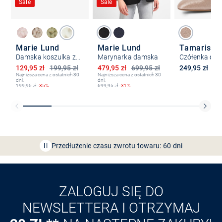
Sale
Sale
Marie Lund
Marie Lund
Tamaris
Damska koszulka z dzianiny
Marynarka damska
Czółenka dam
Obniżona cena
Obniżona cena
129,95 zł
199,95 zł
479,95 zł
699,95 zł
249,95 zł
Najniższa cena z ostatnich 30
Najniższa cena z ostatnich 30
dni:
dni:
199,95
zł
-35%
699,95
zł
-31%
Bezpłatna dostawa z Friends
CLUB
Przedłużenie czasu zwrotu towaru: 60 dni
Odkryj aplikację VAN
GRAAF
ZALOGUJ SIĘ DO
NEWSLETTERA I OTRZYMAJ