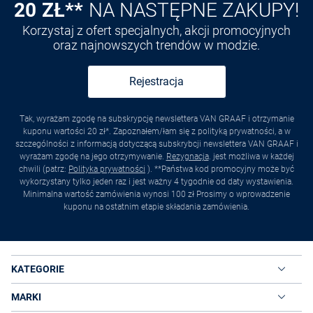
20 ZŁ**
NA NASTĘPNE ZAKUPY!
Korzystaj z ofert specjalnych, akcji promocyjnych
oraz najnowszych trendów w modzie.
Rejestracja
Tak, wyrażam zgodę na subskrypcję newslettera VAN GRAAF i otrzymanie
kuponu wartości 20 zł*. Zapoznałem/łam się z polityką prywatności, a w
szczególności z informacją dotyczącą subskrybcji newslettera VAN GRAAF i
wyrażam zgodę na jego otrzymywanie.
Rezygnacja
. jest możliwa w każdej
chwili (patrz:
Polityka prywatności
). **Państwa kod promocyjny może być
wykorzystany tylko jeden raz i jest ważny 4 tygodnie od daty wystawienia.
Minimalna wartość zamówienia wynosi 100 zł Prosimy o wprowadzenie
kuponu na ostatnim etapie składania zamówienia.
KATEGORIE
MARKI