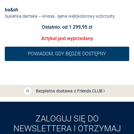
ba&sh
Sukienka damska – Anissa
- sjena wielokolorowy wzorzysty
Ostatnio: od 1 299,95 zł
Artykuł jest wyprzedany
POWIADOM, GDY BĘDZIE DOSTĘPNY
Bezpłatna dostawa z Friends
CLUB
Przedłużenie czasu zwrotu towaru: 60 dni
Odkryj aplikację VAN
GRAAF
ZALOGUJ SIĘ DO
NEWSLETTERA I OTRZYMAJ