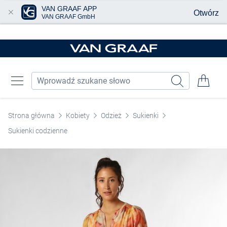
VAN GRAAF APP
Otwórz
VAN GRAAF GmbH
Przjedź do głównej zawartości
Strona główna
Kobiety
Odzież
Sukienki
Sukienki codzienne