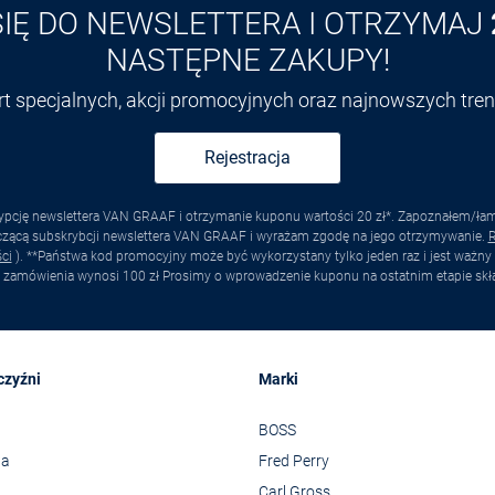
SIĘ DO NEWSLETTERA I OTRZYMAJ
NASTĘPNE ZAKUPY!
ert specjalnych, akcji promocyjnych oraz najnowszych tr
Rejestracja
pcję newslettera VAN GRAAF i otrzymanie kuponu wartości 20 zł*. Zapoznałem/łam s
yczącą subskrybcji newslettera VAN GRAAF i wyrażam zgodę na jego otrzymywanie.
R
ci
). **Państwa kod promocyjny może być wykorzystany tylko jeden raz i jest ważny 
 zamówienia wynosi 100 zł Prosimy o wprowadzenie kuponu na ostatnim etapie skł
czyźni
Marki
BOSS
wa
Fred Perry
Carl Gross