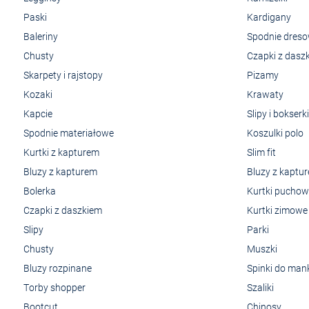
Paski
Kardigany
Baleriny
Spodnie dres
Chusty
Czapki z dasz
Skarpety i rajstopy
Pizamy
Kozaki
Krawaty
Kapcie
Slipy i bokserki
Spodnie materiałowe
Koszulki polo
Kurtki z kapturem
Slim fit
Bluzy z kapturem
Bluzy z kaptu
Bolerka
Kurtki pucho
Czapki z daszkiem
Kurtki zimowe
Slipy
Parki
Chusty
Muszki
Bluzy rozpinane
Spinki do man
Torby shopper
Szaliki
Bootcut
Chinosy