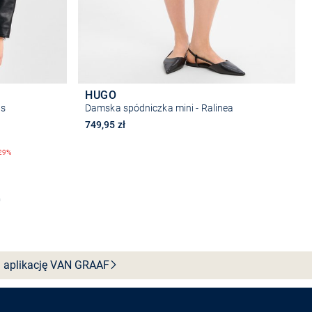
HUGO
as
Damska spódniczka mini - Ralinea
749,95 zł
29%
Wybierz rozmiar
 aplikację VAN
GRAAF