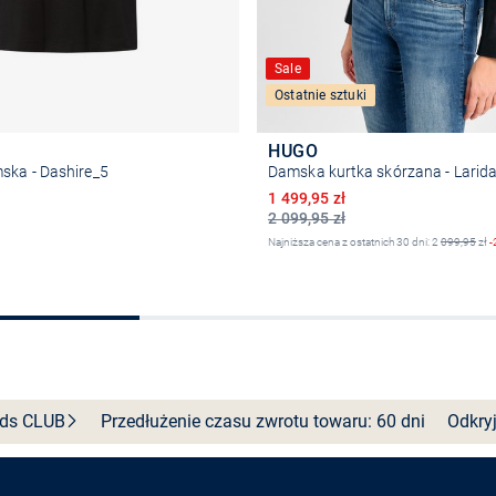
Sale
Ostatnie sztuki
HUGO
ska - Dashire_5
Damska kurtka skórzana - Larid
Obniżona cena
1 499,95 zł
2 099,95 zł
Najniższa cena z ostatnich 30 dni: 2
099,95
zł
-
Wybierz rozmiar
Wybierz rozmiar
nds
CLUB
Przedłużenie czasu zwrotu towaru: 60 dni
Odkryj