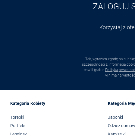
ZALOGUJ 
Korzystaj z of
Tak, wyrażam zgodę na subskry
szczególności z informacją dot
chwili (patrz:
Polityka prywatnoś
Minimalna wartość
Kategoria Kobiety
Kategoria Mę
Torebki
Japonki
Portfele
Odzież domo
Legginsy
Kamizelki