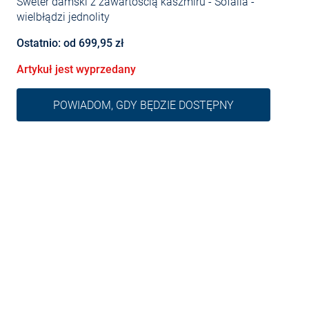
Sweter damski z zawartością kaszmiru - Sofalia
-
wielbłądzi jednolity
Ostatnio: od 699,95 zł
Artykuł jest wyprzedany
POWIADOM, GDY BĘDZIE DOSTĘPNY