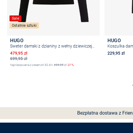
Sale
Ostatnie sztuki
HUGO
HUGO
Sweter damski z dzianiny z wełny dziewiczej - Sedenniak
Koszulka dam
Obniżona cena
479,95 zł
229,95 zł
699,95 zł
Najniższa cena z ostatnich 30 dni:
699,95
zł
-31%
Wybierz rozmiar
Bezpłatna dostawa z Frie