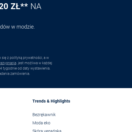
20 ZŁ**
NA
endów w modzie.
ię z polityką prywatności, a w
ezygnacja
. jest możliwa w każdej
4 tygodnie od daty wystawienia.
adania zamówienia.
Trends & Highlights
Bezrękawnik
Moda eko
Skóra vegańska