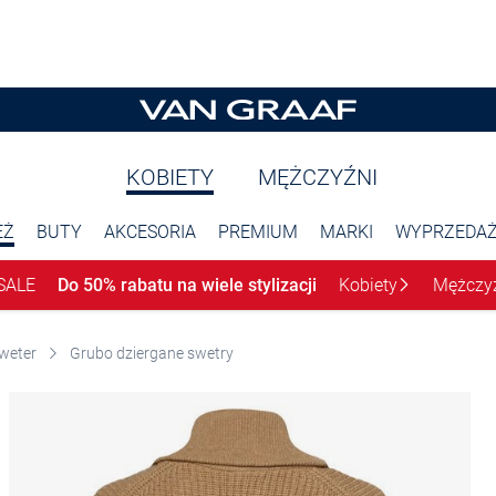
KOBIETY
MĘŻCZYŹNI
EŻ
BUTY
AKCESORIA
PREMIUM
MARKI
WYPRZEDA
SALE
Do 50% rabatu na wiele stylizacji
Kobiety
Mężczy
weter
Grubo dziergane swetry