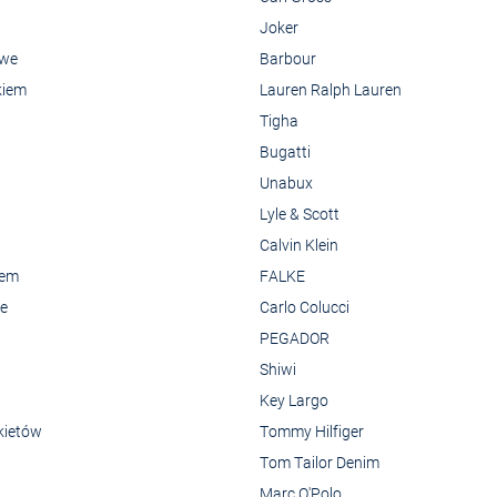
Joker
owe
Barbour
kiem
Lauren Ralph Lauren
Tigha
Bugatti
Unabux
Lyle & Scott
Calvin Klein
rem
FALKE
we
Carlo Colucci
PEGADOR
Shiwi
Key Largo
kietów
Tommy Hilfiger
Tom Tailor Denim
Marc O'Polo