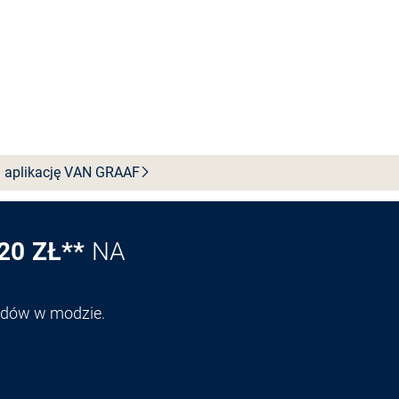
 aplikację VAN
GRAAF
20 ZŁ**
NA
endów w modzie.