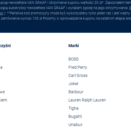
pcję newslettera VAN GRAAF i otrzymanie kuponu wartości 20 zł*. Zapoznałem/łam s
yczącą subskrybcji newslettera VAN GRAAF i wyrażam zgodę na jego otrzymywanie.
R
ci
). **Państwa kod promocyjny może być wykorzystany tylko jeden raz i jest ważny 
 zamówienia wynosi 100 zł Prosimy o wprowadzenie kuponu na ostatnim etapie skł
czyźni
Marki
BOSS
wa
Fred Perry
Carl Gross
Joker
owe
Barbour
kiem
Lauren Ralph Lauren
Tigha
Bugatti
Unabux