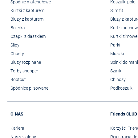
Spodnie materiałowe
Koszulki polo
Kurtki z kapturem
Slim fit
Bluzy z kapturem
Bluzy z kaptu
Bolerka
Kurtki pucho
Czapki z daszkiem
Kurtki zimowe
Slipy
Parki
Chusty
Muszki
Bluzy rozpinane
Spinki do man
Torby shopper
Szaliki
Bootcut
Chinosy
Spódnice plisowane
Podkoszulki
O NAS
Friends CLUB
Kariera
Korzyści Frie
Nasze salony
Rejestracja d