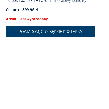
Torebka damska – Lakota
- morelowy jednolity
Ostatnio: 399,95 zł
Artykuł jest wyprzedany
POWIADOM, GDY BĘDZIE DOSTĘPNY