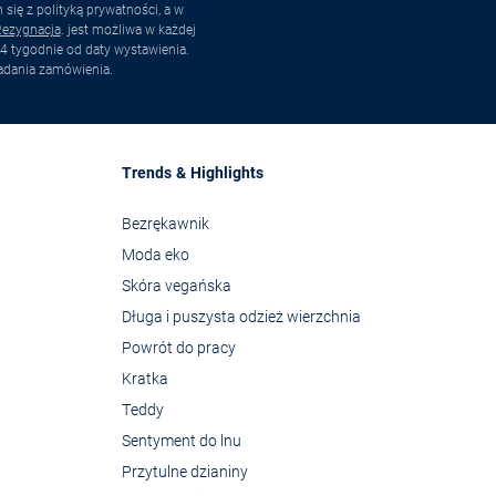
ię z polityką prywatności, a w
ezygnacja
. jest możliwa w każdej
4 tygodnie od daty wystawienia.
adania zamówienia.
Trends & Highlights
Bezrękawnik
Moda eko
Skóra vegańska
Długa i puszysta odzież wierzchnia
Powrót do pracy
Kratka
Teddy
Sentyment do lnu
Przytulne dzianiny