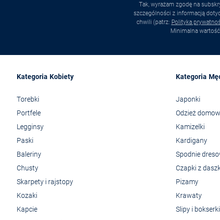
Tak, wyrażam zgodę na subskry
szczególności z informacją dot
chwili (patrz:
Polityka prywatnoś
Minimalna wartość
Kategoria Kobiety
Kategoria Mę
Torebki
Japonki
Portfele
Odzież domo
Legginsy
Kamizelki
Paski
Kardigany
Baleriny
Spodnie dres
Chusty
Czapki z dasz
Skarpety i rajstopy
Pizamy
Kozaki
Krawaty
Kapcie
Slipy i bokserki