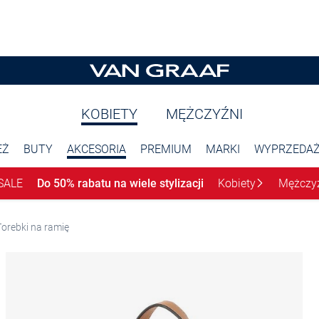
KOBIETY
MĘŻCZYŹNI
EŻ
BUTY
AKCESORIA
PREMIUM
MARKI
WYPRZEDA
SALE
Do 50% rabatu na wiele stylizacji
Kobiety
Mężczy
Torebki na ramię