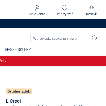
Moje konto
Lista życzeń
Koszyk
Ż
NASZE SKLEPY
źni
Ostatnie sztuki
L.Credi