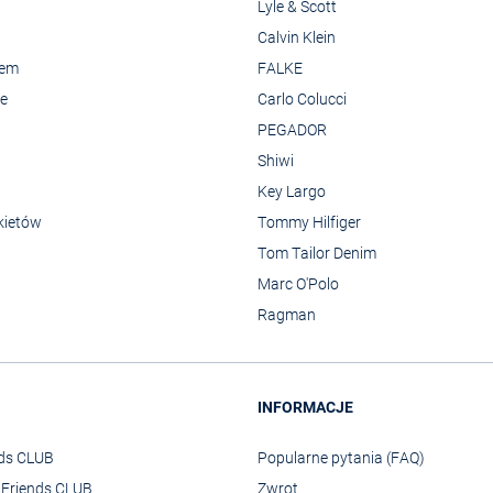
Lyle & Scott
Calvin Klein
rem
FALKE
we
Carlo Colucci
PEGADOR
Shiwi
Key Largo
kietów
Tommy Hilfiger
Tom Tailor Denim
Marc O'Polo
Ragman
INFORMACJE
nds CLUB
Popularne pytania (FAQ)
o Friends CLUB
Zwrot