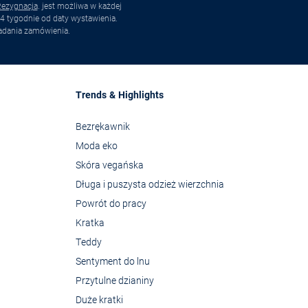
ezygnacja
. jest możliwa w każdej
4 tygodnie od daty wystawienia.
adania zamówienia.
Trends & Highlights
Bezrękawnik
Moda eko
Skóra vegańska
Długa i puszysta odzież wierzchnia
Powrót do pracy
Kratka
Teddy
Sentyment do lnu
Przytulne dzianiny
Duże kratki