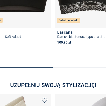
i
Ostatnie sztuki
Lascana
i – Soft Adapt
Damski biustonosz typu bralette
109,95 zł
Wybierz rozmiar
Wybierz rozmiar
UZUPEŁNIJ SWOJĄ STYLIZACJĘ!