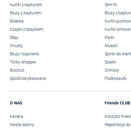
Kurtki z kapturem
Slim fit
Bluzy z kapturem
Bluzy z kaptu
Bolerka
Kurtki pucho
Czapki z daszkiem
Kurtki zimowe
Slipy
Parki
Chusty
Muszki
Bluzy rozpinane
Spinki do man
Torby shopper
Szaliki
Bootcut
Chinosy
Spódnice plisowane
Podkoszulki
O NAS
Friends CLUB
Kariera
Korzyści Frie
Nasze salony
Rejestracja d