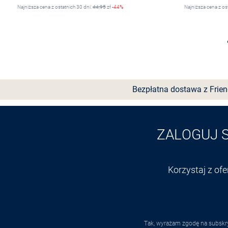
Najniższa cena z ostatnich 30 dni:
44,95
zł
-44%
Najniższa cena z os
Wybierz rozmiar
Bezpłatna dostawa z Frie
ZALOGUJ 
Korzystaj z of
Tak, wyrażam zgodę na subskry