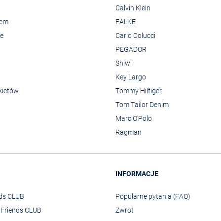
Calvin Klein
rem
FALKE
we
Carlo Colucci
PEGADOR
Shiwi
Key Largo
kietów
Tommy Hilfiger
Tom Tailor Denim
Marc O'Polo
Ragman
INFORMACJE
nds CLUB
Popularne pytania (FAQ)
o Friends CLUB
Zwrot