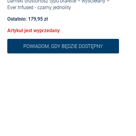
Damski biustonosz typu bralette – wyściełany –
Ever Infused
- czarny jednolity
Ostatnio: 179,95 zł
Artykuł jest wyprzedany
POWIADOM, GDY BĘDZIE DOSTĘPNY