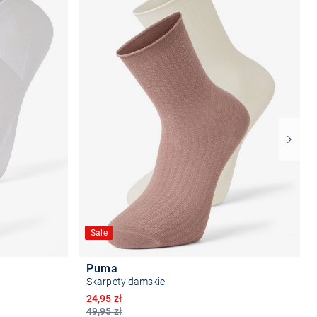
Sale
Puma
Skarpety damskie
Obniżona cena
24,95 zł
49,95 zł