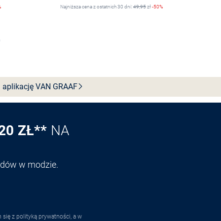
%
Najniższa cena z ostatnich 30 dni:
49,95
zł
-50%
Wybierz rozmiar
 aplikację VAN
GRAAF
20 ZŁ**
NA
endów w modzie.
ię z polityką prywatności, a w