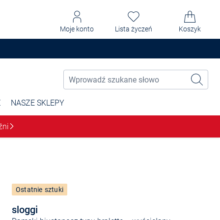
Moje konto
Lista życzeń
Koszyk
Ż
NASZE SKLEPY
źni
Ostatnie sztuki
sloggi