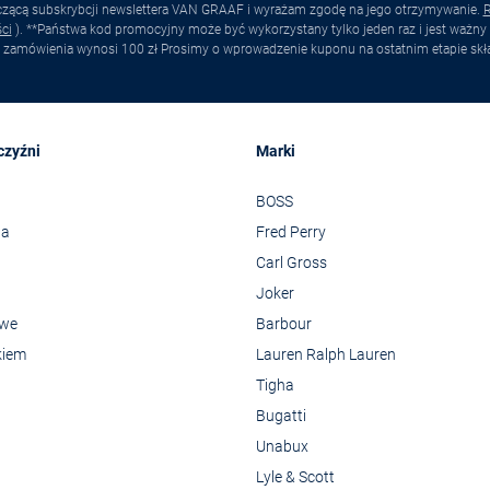
yczącą subskrybcji newslettera VAN GRAAF i wyrażam zgodę na jego otrzymywanie.
R
ci
). **Państwa kod promocyjny może być wykorzystany tylko jeden raz i jest ważny 
 zamówienia wynosi 100 zł Prosimy o wprowadzenie kuponu na ostatnim etapie skł
czyźni
Marki
BOSS
wa
Fred Perry
Carl Gross
Joker
owe
Barbour
kiem
Lauren Ralph Lauren
Tigha
Bugatti
Unabux
Lyle & Scott