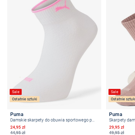
Sale
Sale
Ostatnie sztuki
Ostatnie sztuk
Puma
Puma
Damskie skarpety do obuwia sportowego pakowane po 2 szt.
Skarpety dam
Obniżona cena
Obniżona ce
24,95 zł
29,95 zł
44,95 zł
49,95 zł