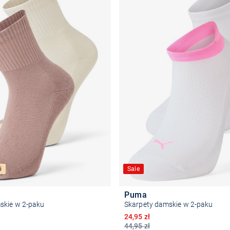
i
Sale
Puma
skie w 2-paku
Skarpety damskie w 2-paku
na
Obniżona cena
24,95 zł
44,95 zł