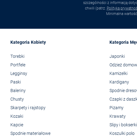
szczególności z informacją dot
chwili (patrz:
Polityka prywatnoś
Minimalna wartość
Kategoria Kobiety
Kategoria Mę
Torebki
Japonki
Portfele
Odzież domo
Legginsy
Kamizelki
Paski
Kardigany
Baleriny
Spodnie dres
Chusty
Czapki z dasz
Skarpety i rajstopy
Pizamy
Kozaki
Krawaty
Kapcie
Slipy i bokserki
Spodnie materiałowe
Koszulki polo