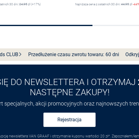
tatnich 30 dni:
24,95
zł (+17%)
Najniższa cena z ostatnich 30 dni:
44,95
zł
-44
Wybierz rozmiar
Wybierz rozmiar
nds
CLUB
Przedłużenie czasu zwrotu towaru: 60 dni
Odkryj
SIĘ DO NEWSLETTERA I OTRZYMAJ
NASTĘPNE ZAKUPY!
ert specjalnych, akcji promocyjnych oraz najnowszych tr
Rejestracja
pcję newslettera VAN GRAAF i otrzymanie kuponu wartości 20 zł*. Zapoznałem/łam s