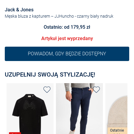
Jack & Jones
Męska bluza z kapturem – JJHuncho
- czarny biały nadruk
Ostatnio: od 179,95 zł
Artykuł jest wyprzedany
POWIADOM, GDY BĘDZIE DOSTĘPNY
UZUPEŁNIJ SWOJĄ STYLIZACJĘ!
Ostatnie