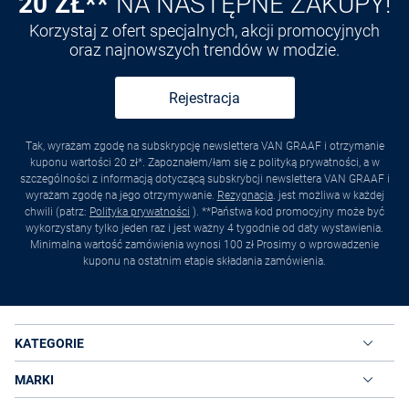
20 ZŁ**
NA NASTĘPNE ZAKUPY!
Korzystaj z ofert specjalnych, akcji promocyjnych
oraz najnowszych trendów w modzie.
Rejestracja
Tak, wyrażam zgodę na subskrypcję newslettera VAN GRAAF i otrzymanie
kuponu wartości 20 zł*. Zapoznałem/łam się z polityką prywatności, a w
szczególności z informacją dotyczącą subskrybcji newslettera VAN GRAAF i
wyrażam zgodę na jego otrzymywanie.
Rezygnacja
. jest możliwa w każdej
chwili (patrz:
Polityka prywatności
). **Państwa kod promocyjny może być
wykorzystany tylko jeden raz i jest ważny 4 tygodnie od daty wystawienia.
Minimalna wartość zamówienia wynosi 100 zł Prosimy o wprowadzenie
kuponu na ostatnim etapie składania zamówienia.
KATEGORIE
MARKI