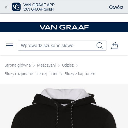
VAN GRAAF APP
Otwórz
VAN GRAAF GmbH
Przjedź do głównej zawartości
Strona główna
Mężczyźni
Odzież
Bluzy rozpinane i nierozpinane
Bluzy z kapturem