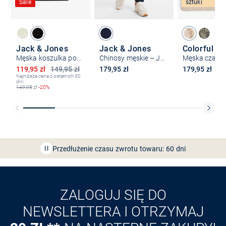
Sale
sztuki
Jack & Jones
Jack & Jones
Męska koszulka polo - JORnantucket
Chinosy męskie – JPSTMarco
Obniżona cena
119,95 zł
149,95 zł
179,95 zł
179,95 zł
Najniższa cena z ostatnich 30
dni:
149,95
zł
-20%
Bezpłatna dostawa z Friends
CLUB
Przedłużenie czasu zwrotu towaru: 60 dni
Odkryj aplikację VAN
GRAAF
ZALOGUJ SIĘ DO
NEWSLETTERA I OTRZYMAJ