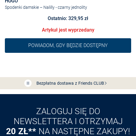
HUGO
Spodenki damskie – Nalilly
- czarny jednolity
Ostatnio: 329,95 zł
Artykuł jest wyprzedany
POWIADOM, GDY BĘDZIE DOSTĘPNY
Bezpłatna dostawa z Friends
CLUB
Przedłużenie czasu zwrotu towaru: 60 dni
Odkryj aplikację VAN
GRAAF
ZALOGUJ SIĘ DO
NEWSLETTERA I OTRZYMAJ
20 ZŁ**
NA NASTĘPNE ZAKUPY!