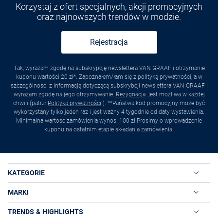
Korzystaj z ofert specjalnych, akcji promocyjnych
oraz najnowszych trendów w modzie.
Rejestracja
Tak, wyrażam zgodę na subskrypcję newslettera VAN GRAAF i otrzymanie
kuponu wartości 20 zł*. Zapoznałem/łam się z polityką prywatności, a w
szczególności z informacją dotyczącą subskrybcji newslettera VAN GRAAF i
wyrażam zgodę na jego otrzymywanie.
Rezygnacja
. jest możliwa w każdej
chwili (patrz:
Polityka prywatności
). **Państwa kod promocyjny może być
wykorzystany tylko jeden raz i jest ważny 4 tygodnie od daty wystawienia.
Minimalna wartość zamówienia wynosi 100 zł Prosimy o wprowadzenie
kuponu na ostatnim etapie składania zamówienia.
KATEGORIE
MARKI
TRENDS & HIGHLIGHTS