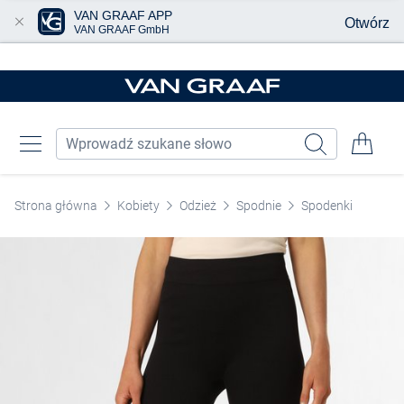
VAN GRAAF APP
Otwórz
VAN GRAAF GmbH
Przjedź do głównej zawartości
Strona główna
Kobiety
Odzież
Spodnie
Spodenki