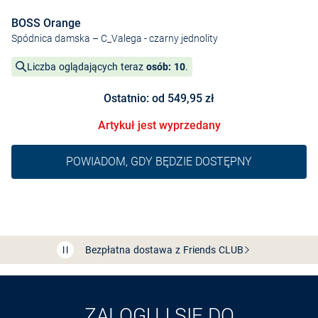
BOSS Orange
Spódnica damska – C_Valega
- czarny jednolity
Liczba oglądających teraz
osób: 10
.
Ostatnio: od 549,95 zł
Artykuł jest wyprzedany
POWIADOM, GDY BĘDZIE DOSTĘPNY
Bezpłatna dostawa z Friends
CLUB
Przedłużenie czasu zwrotu towaru: 60 dni
Odkryj aplikację VAN
GRAAF
ZALOGUJ SIĘ DO