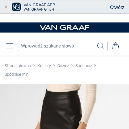
VAN GRAAF APP
Otwórz
VAN GRAAF GmbH
Przjedź do głównej zawartości
Strona główna
Kobiety
Odzież
Spódnice
Spódnice mini