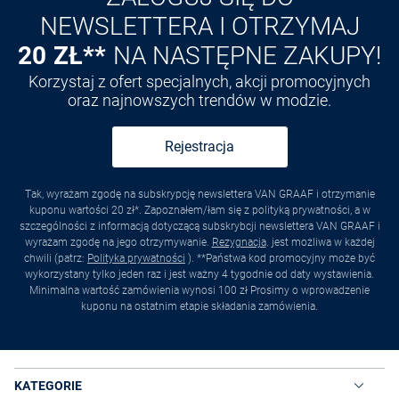
NEWSLETTERA I OTRZYMAJ
20 ZŁ**
NA NASTĘPNE ZAKUPY!
Korzystaj z ofert specjalnych, akcji promocyjnych
oraz najnowszych trendów w modzie.
Rejestracja
Tak, wyrażam zgodę na subskrypcję newslettera VAN GRAAF i otrzymanie
kuponu wartości 20 zł*. Zapoznałem/łam się z polityką prywatności, a w
szczególności z informacją dotyczącą subskrybcji newslettera VAN GRAAF i
wyrażam zgodę na jego otrzymywanie.
Rezygnacja
. jest możliwa w każdej
chwili (patrz:
Polityka prywatności
). **Państwa kod promocyjny może być
wykorzystany tylko jeden raz i jest ważny 4 tygodnie od daty wystawienia.
Minimalna wartość zamówienia wynosi 100 zł Prosimy o wprowadzenie
kuponu na ostatnim etapie składania zamówienia.
KATEGORIE