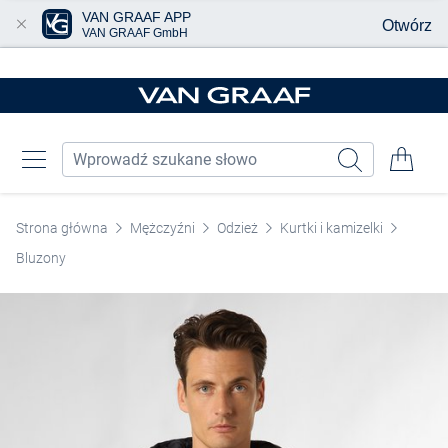
VAN GRAAF APP
Otwórz
VAN GRAAF GmbH
Przjedź do głównej zawartości
Strona główna
Mężczyźni
Odzież
Kurtki i kamizelki
Bluzony