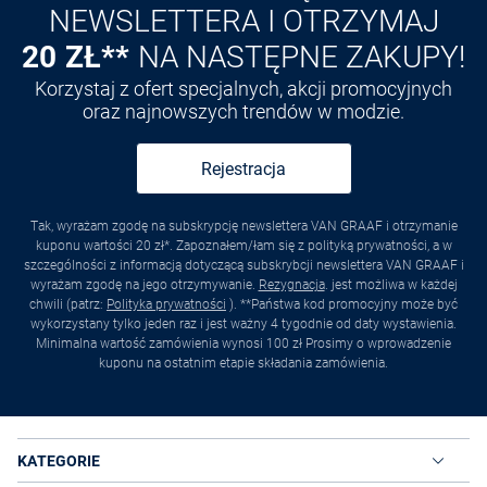
NEWSLETTERA I OTRZYMAJ
20 ZŁ**
NA NASTĘPNE ZAKUPY!
Korzystaj z ofert specjalnych, akcji promocyjnych
oraz najnowszych trendów w modzie.
Rejestracja
Tak, wyrażam zgodę na subskrypcję newslettera VAN GRAAF i otrzymanie
kuponu wartości 20 zł*. Zapoznałem/łam się z polityką prywatności, a w
szczególności z informacją dotyczącą subskrybcji newslettera VAN GRAAF i
wyrażam zgodę na jego otrzymywanie.
Rezygnacja
. jest możliwa w każdej
chwili (patrz:
Polityka prywatności
). **Państwa kod promocyjny może być
wykorzystany tylko jeden raz i jest ważny 4 tygodnie od daty wystawienia.
Minimalna wartość zamówienia wynosi 100 zł Prosimy o wprowadzenie
kuponu na ostatnim etapie składania zamówienia.
KATEGORIE