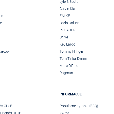
Lyle & Scott
Calvin Klein
rem
FALKE
we
Carlo Colucci
PEGADOR
Shiwi
Key Largo
kietów
Tommy Hilfiger
Tom Tailor Denim
Marc O'Polo
Ragman
INFORMACJE
nds CLUB
Popularne pytania (FAQ)
o Friends CLUB
Zwrot