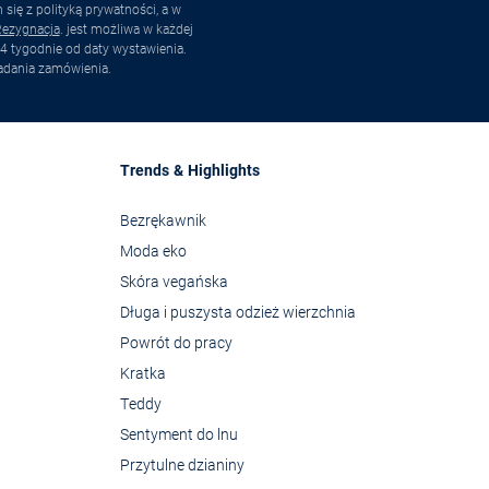
ię z polityką prywatności, a w
ezygnacja
. jest możliwa w każdej
4 tygodnie od daty wystawienia.
adania zamówienia.
Trends & Highlights
Bezrękawnik
Moda eko
Skóra vegańska
Długa i puszysta odzież wierzchnia
Powrót do pracy
Kratka
Teddy
Sentyment do lnu
Przytulne dzianiny