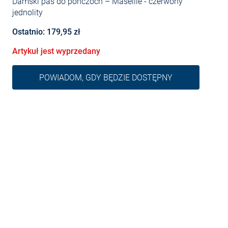
Damski pas do pończoch – Maseille
- czerwony
jednolity
Ostatnio: 179,95 zł
Artykuł jest wyprzedany
POWIADOM, GDY BĘDZIE DOSTĘPNY