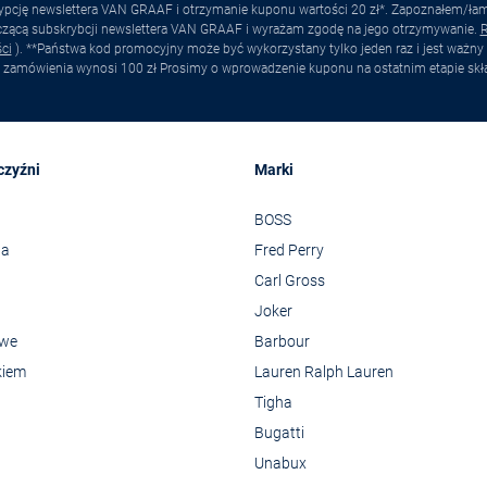
pcję newslettera VAN GRAAF i otrzymanie kuponu wartości 20 zł*. Zapoznałem/łam s
yczącą subskrybcji newslettera VAN GRAAF i wyrażam zgodę na jego otrzymywanie.
R
ci
). **Państwa kod promocyjny może być wykorzystany tylko jeden raz i jest ważny 
 zamówienia wynosi 100 zł Prosimy o wprowadzenie kuponu na ostatnim etapie skł
czyźni
Marki
BOSS
wa
Fred Perry
Carl Gross
Joker
owe
Barbour
kiem
Lauren Ralph Lauren
Tigha
Bugatti
Unabux