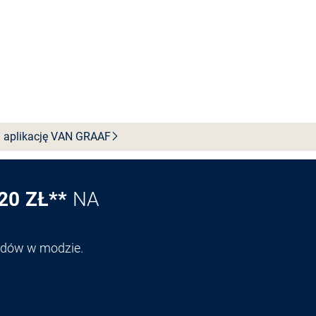
 aplikację VAN
GRAAF
20 ZŁ**
NA
endów w modzie.