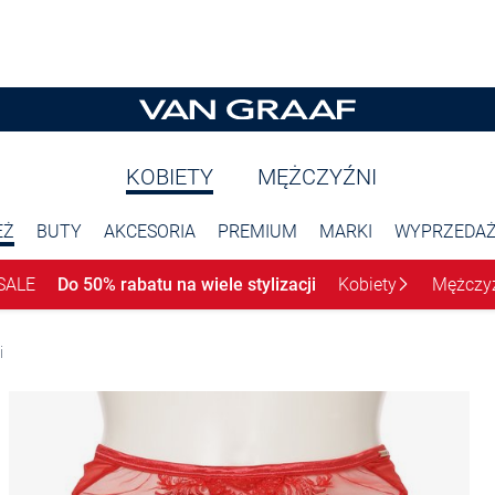
KOBIETY
MĘŻCZYŹNI
EŻ
BUTY
AKCESORIA
PREMIUM
MARKI
WYPRZEDA
SALE
Do 50% rabatu na wiele stylizacji
Kobiety
Mężczy
i