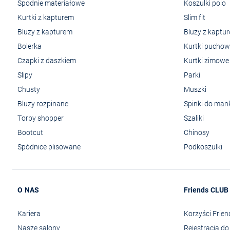
Spodnie materiałowe
Koszulki polo
Kurtki z kapturem
Slim fit
Bluzy z kapturem
Bluzy z kaptu
Bolerka
Kurtki pucho
Czapki z daszkiem
Kurtki zimowe
Slipy
Parki
Chusty
Muszki
Bluzy rozpinane
Spinki do man
Torby shopper
Szaliki
Bootcut
Chinosy
Spódnice plisowane
Podkoszulki
O NAS
Friends CLUB
Kariera
Korzyści Frie
Nasze salony
Rejestracja d