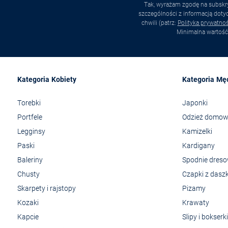
Tak, wyrażam zgodę na subskry
szczególności z informacją dot
chwili (patrz:
Polityka prywatnoś
Minimalna wartość
Kategoria Kobiety
Kategoria Mę
Torebki
Japonki
Portfele
Odzież domo
Legginsy
Kamizelki
Paski
Kardigany
Baleriny
Spodnie dres
Chusty
Czapki z dasz
Skarpety i rajstopy
Pizamy
Kozaki
Krawaty
Kapcie
Slipy i bokserki