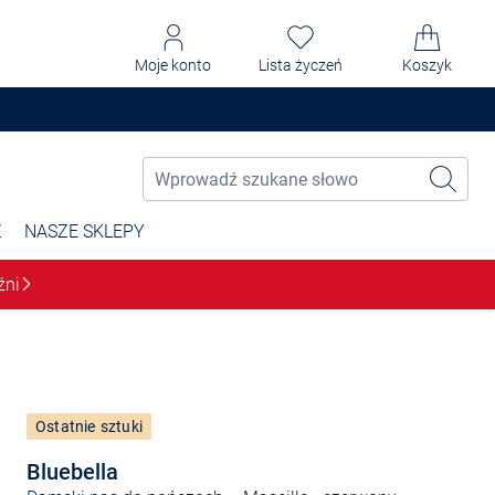
Moje konto
Lista życzeń
Koszyk
Ż
NASZE SKLEPY
źni
Ostatnie sztuki
Bluebella