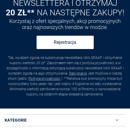
NEWSLETTERA I OTRZYMAJ
20 ZŁ**
NA NASTĘPNE ZAKUPY!
Korzystaj z ofert specjalnych, akcji promocyjnych
oraz najnowszych trendów w modzie.
Rejestracja
Tak, wyrażam zgodę na subskrypcję newslettera VAN GRAAF i otrzymanie
kuponu wartości 20 zł*. Zapoznałem/łam się z polityką prywatności, a w
szczególności z informacją dotyczącą subskrybcji newslettera VAN GRAAF i
wyrażam zgodę na jego otrzymywanie.
Rezygnacja
. jest możliwa w każdej
chwili (patrz:
Polityka prywatności
). **Państwa kod promocyjny może być
wykorzystany tylko jeden raz i jest ważny 4 tygodnie od daty wystawienia.
Minimalna wartość zamówienia wynosi 100 zł Prosimy o wprowadzenie
kuponu na ostatnim etapie składania zamówienia.
KATEGORIE