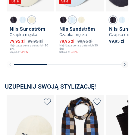
Sale
Sale
Nils Sundström
Nils Sundström
Nils Sunds
Czapka męska
Czapka męska
Czapka męsk
Obniżona cena
Obniżona cena
79,95 zł
99,95 zł
79,95 zł
99,95 zł
99,95 zł
Najniższa cena z ostatnich 30
Najniższa cena z ostatnich 30
dni:
dni:
99,95
zł
-20%
99,95
zł
-20%
UZUPEŁNIJ SWOJĄ STYLIZACJĘ!