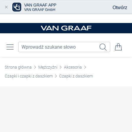
VAN GRAAF APP
Otwórz
VAN GRAAF GmbH
Przjedź do głównej zawartości
Strona główna
Mężczyźni
Akcesoria
Czapki i czapki z daszkiem
Czapki z daszkiem