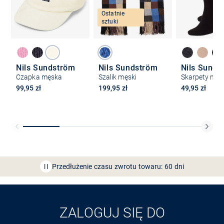
Ostatnie
sztuki
Nils Sundström
Nils Sundström
Nils Sunds
Czapka męska
Szalik męski
99,95 zł
199,95 zł
49,95 zł
Bezpłatna dostawa z Friends
CLUB
Przedłużenie czasu zwrotu towaru: 60 dni
Odkryj aplikację VAN
GRAAF
ZALOGUJ SIĘ DO