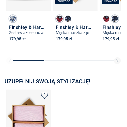
Nowość
Nowość
Finshley & Harding London
Finshley & Harding London
Zestaw akcesoriów dla mężczyzn
Męska muszka z jedwabną chustką do kieszeni
179,95 zł
179,95 zł
179,95 zł
UZUPEŁNIJ SWOJĄ STYLIZACJĘ!