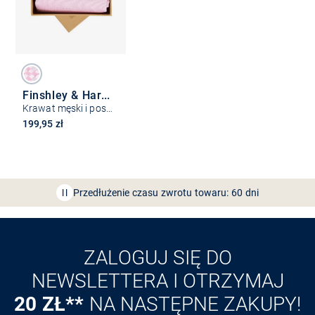
Finshley & Harding London
Krawat męski i poszetka z jedwabiu
199,95 zł
Bezpłatna dostawa z Friends
CLUB
Przedłużenie czasu zwrotu towaru: 60 dni
Odkryj aplikację VAN
GRAAF
ZALOGUJ SIĘ DO
NEWSLETTERA I OTRZYMAJ
20 ZŁ**
NA NASTĘPNE ZAKUPY!