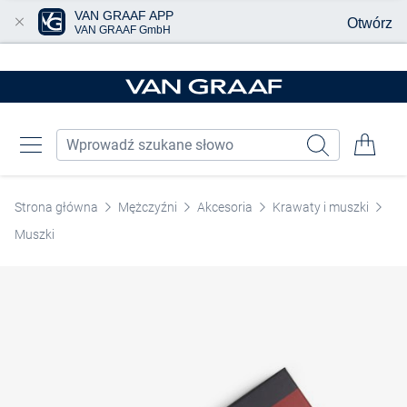
VAN GRAAF APP
Otwórz
VAN GRAAF GmbH
Przjedź do głównej zawartości
Strona główna
Mężczyźni
Akcesoria
Krawaty i muszki
Muszki