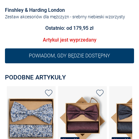
Finshley & Harding London
Zestaw akcesoriów dla mężczyzn
- srebrny niebieski wzorzysty
Ostatnio: od 179,95 zł
Artykuł jest wyprzedany
POWIADOM, GDY BĘDZIE DOSTĘPNY
PODOBNE ARTYKUŁY