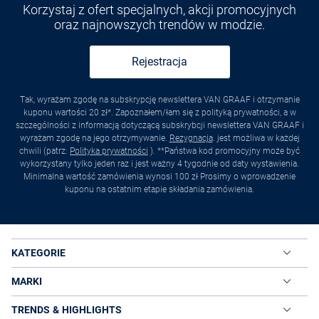
Korzystaj z ofert specjalnych, akcji promocyjnych
oraz najnowszych trendów w modzie.
Rejestracja
Tak, wyrażam zgodę na subskrypcję newslettera VAN GRAAF i otrzymanie
kuponu wartości 20 zł*. Zapoznałem/łam się z polityką prywatności, a w
szczególności z informacją dotyczącą subskrybcji newslettera VAN GRAAF i
wyrażam zgodę na jego otrzymywanie.
Rezygnacja
. jest możliwa w każdej
chwili (patrz:
Polityka prywatności
). **Państwa kod promocyjny może być
wykorzystany tylko jeden raz i jest ważny 4 tygodnie od daty wystawienia.
Minimalna wartość zamówienia wynosi 100 zł Prosimy o wprowadzenie
kuponu na ostatnim etapie składania zamówienia.
KATEGORIE
MARKI
TRENDS & HIGHLIGHTS