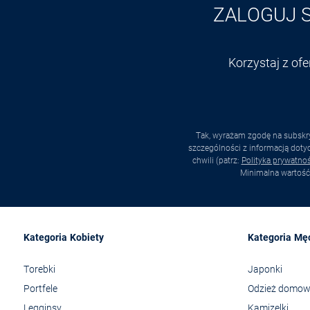
ZALOGUJ 
Korzystaj z of
Tak, wyrażam zgodę na subskry
szczególności z informacją dot
chwili (patrz:
Polityka prywatnoś
Minimalna wartość
Kategoria Kobiety
Kategoria Mę
Torebki
Japonki
Portfele
Odzież domo
Legginsy
Kamizelki