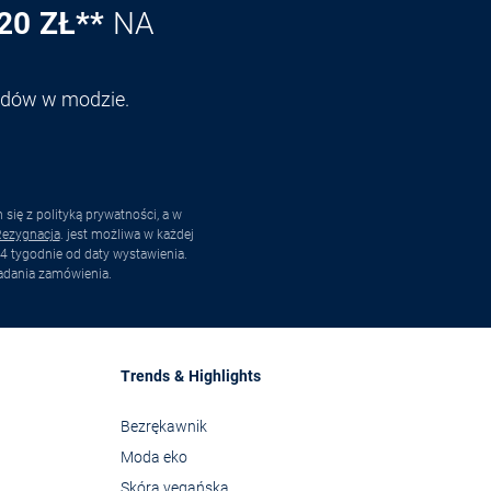
20 ZŁ**
NA
endów w modzie.
ię z polityką prywatności, a w
ezygnacja
. jest możliwa w każdej
4 tygodnie od daty wystawienia.
adania zamówienia.
Trends & Highlights
Bezrękawnik
Moda eko
Skóra vegańska