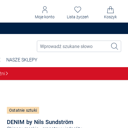
Moje konto
Lista życzeń
Koszyk
Ż
NASZE SKLEPY
źni
Ostatnie sztuki
DENIM by Nils Sundström