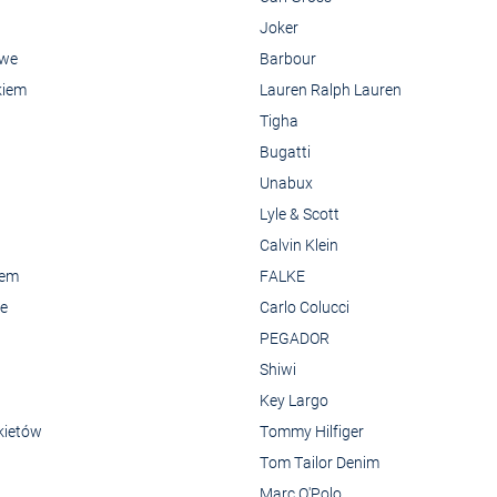
Joker
owe
Barbour
kiem
Lauren Ralph Lauren
Tigha
Bugatti
Unabux
Lyle & Scott
Calvin Klein
rem
FALKE
we
Carlo Colucci
PEGADOR
Shiwi
Key Largo
kietów
Tommy Hilfiger
Tom Tailor Denim
Marc O'Polo