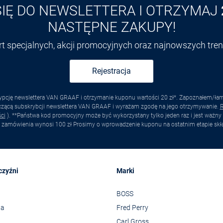
SIĘ DO NEWSLETTERA I OTRZYMAJ
NASTĘPNE ZAKUPY!
ert specjalnych, akcji promocyjnych oraz najnowszych tr
Rejestracja
pcję newslettera VAN GRAAF i otrzymanie kuponu wartości 20 zł*. Zapoznałem/łam s
yczącą subskrybcji newslettera VAN GRAAF i wyrażam zgodę na jego otrzymywanie.
R
ci
). **Państwa kod promocyjny może być wykorzystany tylko jeden raz i jest ważny 
 zamówienia wynosi 100 zł Prosimy o wprowadzenie kuponu na ostatnim etapie skł
czyźni
Marki
BOSS
wa
Fred Perry
Carl Gross