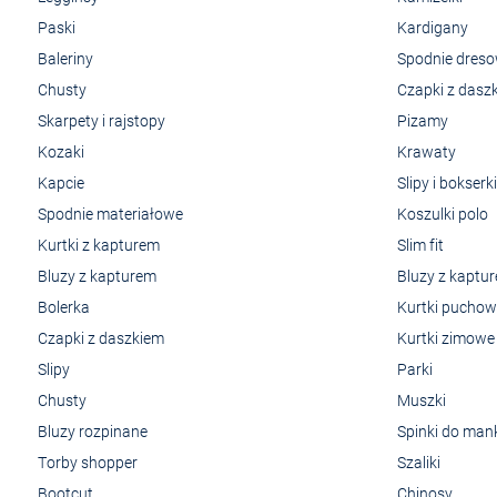
Paski
Kardigany
Baleriny
Spodnie dres
Chusty
Czapki z dasz
Skarpety i rajstopy
Pizamy
Kozaki
Krawaty
Kapcie
Slipy i bokserki
Spodnie materiałowe
Koszulki polo
Kurtki z kapturem
Slim fit
Bluzy z kapturem
Bluzy z kaptu
Bolerka
Kurtki pucho
Czapki z daszkiem
Kurtki zimowe
Slipy
Parki
Chusty
Muszki
Bluzy rozpinane
Spinki do man
Torby shopper
Szaliki
Bootcut
Chinosy