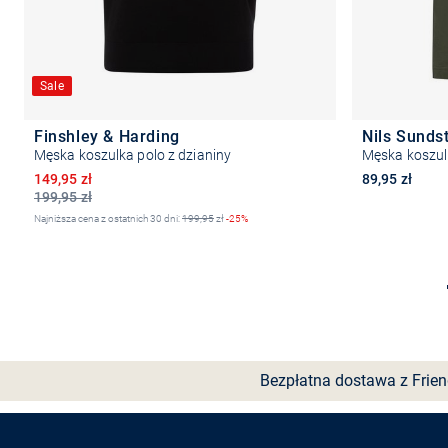
Sale
Finshley & Harding
Nils Sunds
Męska koszulka polo z dzianiny
Męska koszul
Obniżona cena
149,95 zł
89,95 zł
199,95 zł
Najniższa cena z ostatnich 30 dni:
199,95
zł
-25%
Wybierz rozmiar
Bezpłatna dostawa z Frie