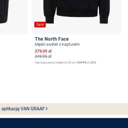
Sale
The North Face
Męski sweter z kapturem
Obniżona cena
279,95 zł
349,95 zł
Najniższa cena z ostatnich 30 dni:
349,95
zł
-20%
Wybierz rozmiar
 aplikację VAN
GRAAF