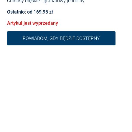
Chinosy męskie
- granatowy jednolity
Ostatnio: od 169,95 zł
Artykuł jest wyprzedany
POWIADOM, GDY BĘDZIE DOSTĘPNY