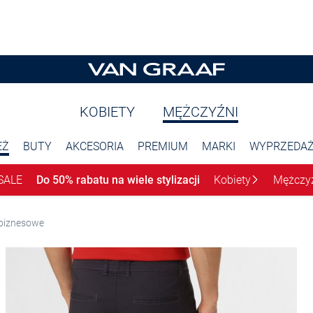
KOBIETY
MĘŻCZYŹNI
EŻ
BUTY
AKCESORIA
PREMIUM
MARKI
WYPRZEDA
SALE
Do 50% rabatu na wiele stylizacji
Kobiety
Mężczy
biznesowe