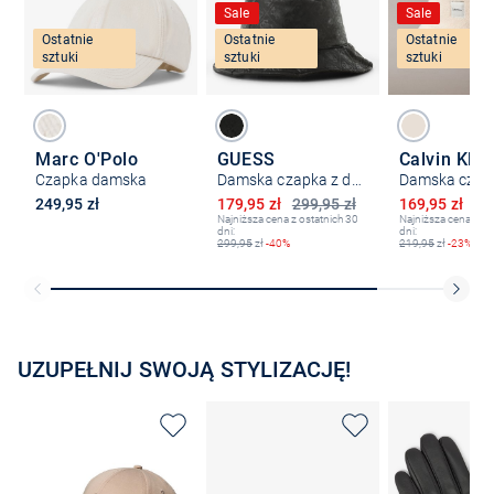
Sale
Sale
Ostatnie
Ostatnie
Ostatnie
sztuki
sztuki
sztuki
Marc O'Polo
GUESS
Czapka damska
Damska czapka z daszkiem
Obniżona cena
Obniżona ce
249,95 zł
179,95 zł
299,95 zł
169,95 zł
21
Najniższa cena z ostatnich 30
Najniższa cena z os
dni:
dni:
299,95
zł
-40%
219,95
zł
-23%
UZUPEŁNIJ SWOJĄ STYLIZACJĘ!