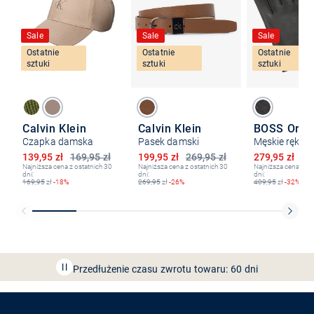
Sale
Sale
Sale
Ostatnie
Ostatnie
Ostatnie
sztuki
sztuki
sztuki
Calvin Klein
Calvin Klein
BOSS Oran
Czapka damska
Pasek damski
Obniżona cena
Obniżona cena
Obniżona ce
139,95 zł
169,95 zł
199,95 zł
269,95 zł
279,95 zł
40
Najniższa cena z ostatnich 30
Najniższa cena z ostatnich 30
Najniższa cena z os
dni:
dni:
dni:
169,95
zł
-18%
269,95
zł
-26%
409,95
zł
-32%
Bezpłatna dostawa z Friends
CLUB
Przedłużenie czasu zwrotu towaru: 60 dni
Odkryj aplikację VAN
GRAAF