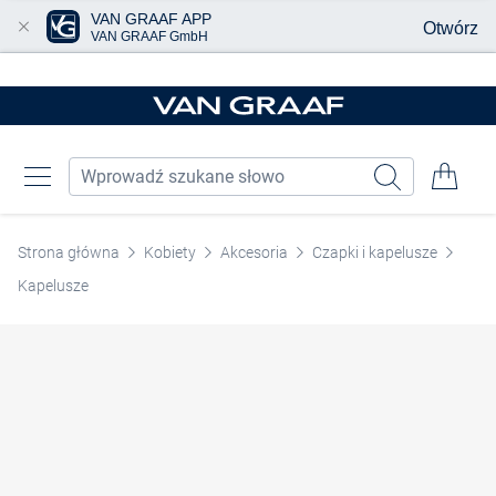
VAN GRAAF APP
Otwórz
VAN GRAAF GmbH
Przjedź do głównej zawartości
Strona główna
Kobiety
Akcesoria
Czapki i kapelusze
Kapelusze