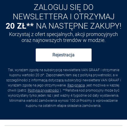
ZALOGUJ SIĘ DO
NEWSLETTERA I OTRZYMAJ
20 ZŁ**
NA NASTĘPNE ZAKUPY!
Korzystaj z ofert specjalnych, akcji promocyjnych
oraz najnowszych trendów w modzie.
Rejestracja
Tak, wyrażam zgodę na subskrypcję newslettera VAN GRAAF i otrzymanie
kuponu wartości 20 zł*. Zapoznałem/łam się z polityką prywatności, a w
szczególności z informacją dotyczącą subskrybcji newslettera VAN GRAAF i
wyrażam zgodę na jego otrzymywanie.
Rezygnacja
. jest możliwa w każdej
chwili (patrz:
Polityka prywatności
). **Państwa kod promocyjny może być
wykorzystany tylko jeden raz i jest ważny 4 tygodnie od daty wystawienia.
Minimalna wartość zamówienia wynosi 100 zł Prosimy o wprowadzenie
kuponu na ostatnim etapie składania zamówienia.