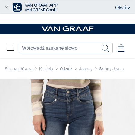
VAN GRAAF APP
Otwórz
VAN GRAAF GmbH
Przjedź do głównej zawartości
Strona główna
Kobiety
Odzież
Jeansy
Skinny Jeans