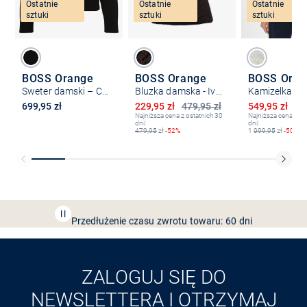
Ostatnie
Ostatnie
Ostatnie
sztuki
sztuki
sztuki
BOSS Orange
BOSS Orange
BOSS Oran
Sweter damski – C_Fesperana
Bluzka damska - Iveylor
Obniżona cena
Obniżona ce
699,95 zł
229,95 zł
479,95 zł
549,95 zł
1 
Najniższa cena z ostatnich 30
Najniższa cena z os
dni:
dni:
479,95
zł
-52%
1
099,95
zł
-50%
Bezpłatna dostawa z Friends
CLUB
Przedłużenie czasu zwrotu towaru: 60 dni
Odkryj aplikację VAN
GRAAF
ZALOGUJ SIĘ DO
NEWSLETTERA I OTRZYMAJ