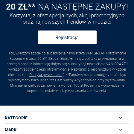
20 ZŁ**
NA NASTĘPNE ZAKUPY!
Korzystaj z ofert specjalnych, akcji promocyjnych
oraz najnowszych trendów w modzie.
Rejestracja
Tak, wyrażam zgodę na subskrypcję newslettera VAN GRAAF i otrzymanie
kuponu wartości 20 zł*. Zapoznałem/łam się z polityką prywatności, a w
szczególności z informacją dotyczącą subskrybcji newslettera VAN GRAAF i
wyrażam zgodę na jego otrzymywanie.
Rezygnacja
. jest możliwa w każdej
chwili (patrz:
Polityka prywatności
). **Państwa kod promocyjny może być
wykorzystany tylko jeden raz i jest ważny 4 tygodnie od daty wystawienia.
Minimalna wartość zamówienia wynosi 100 zł Prosimy o wprowadzenie
kuponu na ostatnim etapie składania zamówienia.
KATEGORIE
MARKI