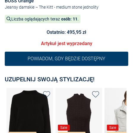
BOSS Orange
Jeansy damskie – The Kitt
- medium stone jednolity
Liczba oglądających teraz
osób: 11
.
Ostatnio: 495,95 zł
Artykuł jest wyprzedany
POWIADOM, GDY BĘDZIE DOSTĘPNY
UZUPEŁNIJ SWOJĄ STYLIZACJĘ!
Sale
Sale