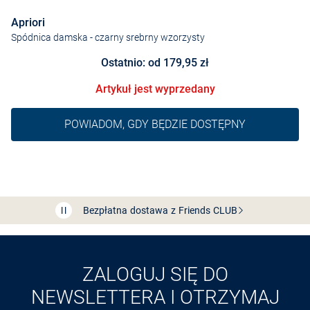
Apriori
Spódnica damska
- czarny srebrny wzorzysty
Ostatnio: od 179,95 zł
Artykuł jest wyprzedany
POWIADOM, GDY BĘDZIE DOSTĘPNY
Bezpłatna dostawa z Friends
CLUB
Przedłużenie czasu zwrotu towaru: 60 dni
Odkryj aplikację VAN
GRAAF
ZALOGUJ SIĘ DO
NEWSLETTERA I OTRZYMAJ