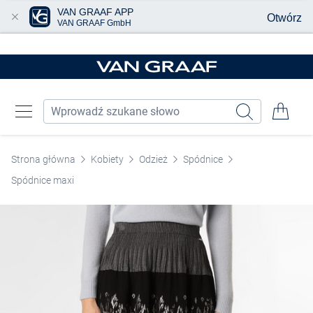
VAN GRAAF APP
Otwórz
VAN GRAAF GmbH
Przjedź do głównej zawartości
Strona główna
Kobiety
Odzież
Spódnice
Spódnice maxi