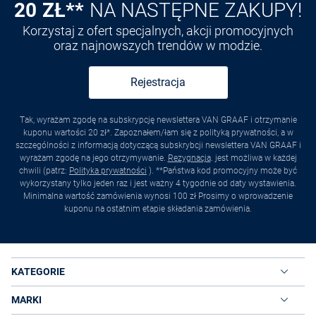
20 ZŁ**
NA NASTĘPNE ZAKUPY!
Korzystaj z ofert specjalnych, akcji promocyjnych
oraz najnowszych trendów w modzie.
Rejestracja
Tak, wyrażam zgodę na subskrypcję newslettera VAN GRAAF i otrzymanie
kuponu wartości 20 zł*. Zapoznałem/łam się z polityką prywatności, a w
szczególności z informacją dotyczącą subskrybcji newslettera VAN GRAAF i
wyrażam zgodę na jego otrzymywanie.
Rezygnacja
. jest możliwa w każdej
chwili (patrz:
Polityka prywatności
). **Państwa kod promocyjny może być
wykorzystany tylko jeden raz i jest ważny 4 tygodnie od daty wystawienia.
Minimalna wartość zamówienia wynosi 100 zł Prosimy o wprowadzenie
kuponu na ostatnim etapie składania zamówienia.
KATEGORIE
MARKI