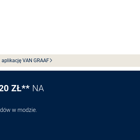
 aplikację VAN
GRAAF
20 ZŁ**
NA
endów w modzie.