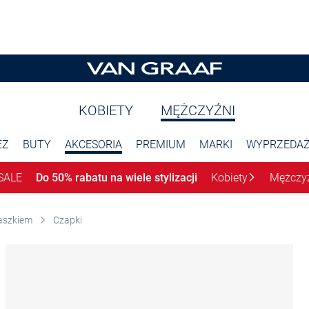
KOBIETY
MĘŻCZYŹNI
EŻ
BUTY
AKCESORIA
PREMIUM
MARKI
WYPRZEDA
SALE
Do 50% rabatu na wiele stylizacji
Kobiety
Mężczy
daszkiem
Czapki