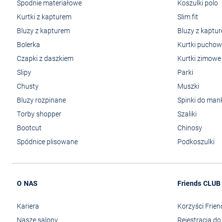
Spodnie materiałowe
Koszulki polo
Kurtki z kapturem
Slim fit
Bluzy z kapturem
Bluzy z kaptu
Bolerka
Kurtki pucho
Czapki z daszkiem
Kurtki zimowe
Slipy
Parki
Chusty
Muszki
Bluzy rozpinane
Spinki do man
Torby shopper
Szaliki
Bootcut
Chinosy
Spódnice plisowane
Podkoszulki
O NAS
Friends CLUB
Kariera
Korzyści Frie
Nasze salony
Rejestracja d