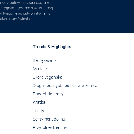
ię z polityką prywatności, a w
ezygnacja
. jest możliwa w każdej
4 tygodnie od daty wystawienia.
adania zamówienia.
Trends & Highlights
Bezrękawnik
Moda eko
Skóra vegańska
Długa i puszysta odzież wierzchnia
Powrót do pracy
Kratka
Teddy
Sentyment do lnu
Przytulne dzianiny