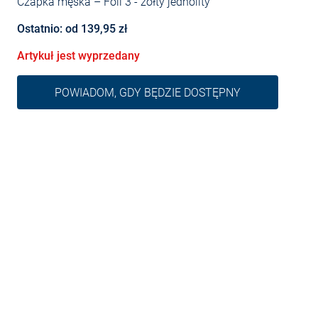
Czapka męska – Foli 3
- żółty jednolity
Ostatnio: od 139,95 zł
Artykuł jest wyprzedany
POWIADOM, GDY BĘDZIE DOSTĘPNY