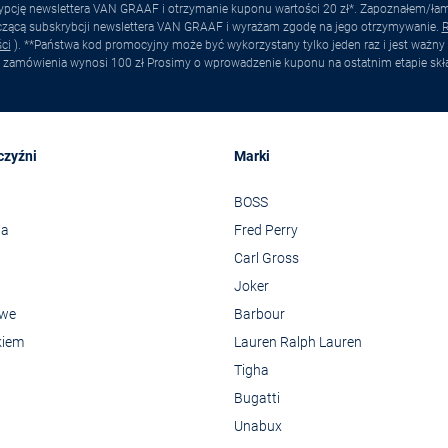
pcję newslettera VAN GRAAF i otrzymanie kuponu wartości 20 zł*. Zapoznałem/łam s
yczącą subskrybcji newslettera VAN GRAAF i wyrażam zgodę na jego otrzymywanie.
R
ci
). **Państwa kod promocyjny może być wykorzystany tylko jeden raz i jest ważny 
 zamówienia wynosi 100 zł Prosimy o wprowadzenie kuponu na ostatnim etapie skł
czyźni
Marki
BOSS
wa
Fred Perry
Carl Gross
Joker
owe
Barbour
kiem
Lauren Ralph Lauren
Tigha
Bugatti
Unabux