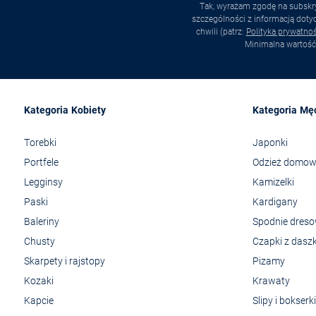
Tak, wyrażam zgodę na subskry
szczególności z informacją dot
chwili (patrz:
Polityka prywatnoś
Minimalna wartość
Kategoria Kobiety
Kategoria Mę
Torebki
Japonki
Portfele
Odzież domo
Legginsy
Kamizelki
Paski
Kardigany
Baleriny
Spodnie dres
Chusty
Czapki z dasz
Skarpety i rajstopy
Pizamy
Kozaki
Krawaty
Kapcie
Slipy i bokserki