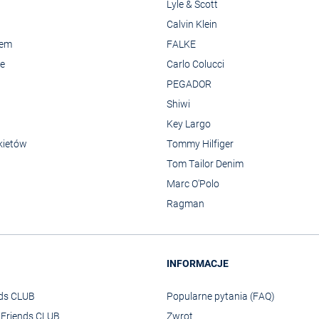
Lyle & Scott
Calvin Klein
rem
FALKE
we
Carlo Colucci
PEGADOR
Shiwi
Key Largo
kietów
Tommy Hilfiger
Tom Tailor Denim
Marc O'Polo
Ragman
INFORMACJE
nds CLUB
Popularne pytania (FAQ)
o Friends CLUB
Zwrot