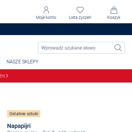
Moje konto
Lista życzeń
Koszyk
Ż
NASZE SKLEPY
źni
Ostatnie sztuki
Napapijri