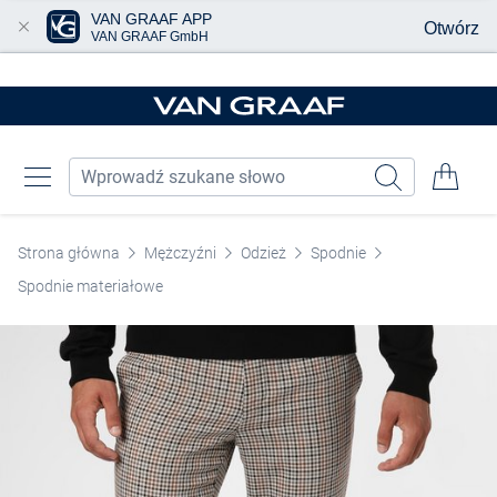
VAN GRAAF APP
Otwórz
VAN GRAAF GmbH
Przjedź do głównej zawartości
Strona główna
Mężczyźni
Odzież
Spodnie
Spodnie materiałowe