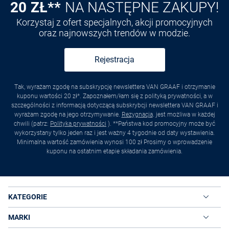
20 ZŁ**
NA NASTĘPNE ZAKUPY!
Korzystaj z ofert specjalnych, akcji promocyjnych
oraz najnowszych trendów w modzie.
Rejestracja
Tak, wyrażam zgodę na subskrypcję newslettera VAN GRAAF i otrzymanie
kuponu wartości 20 zł*. Zapoznałem/łam się z polityką prywatności, a w
szczególności z informacją dotyczącą subskrybcji newslettera VAN GRAAF i
wyrażam zgodę na jego otrzymywanie.
Rezygnacja
. jest możliwa w każdej
chwili (patrz:
Polityka prywatności
). **Państwa kod promocyjny może być
wykorzystany tylko jeden raz i jest ważny 4 tygodnie od daty wystawienia.
Minimalna wartość zamówienia wynosi 100 zł Prosimy o wprowadzenie
kuponu na ostatnim etapie składania zamówienia.
KATEGORIE
MARKI