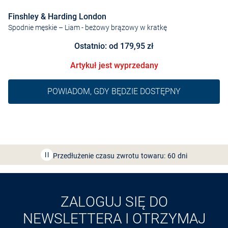
Finshley & Harding London
Spodnie męskie – Liam
- beżowy brązowy w kratkę
Ostatnio: od 179,95 zł
Artykuł jest wyprzedany
POWIADOM, GDY BĘDZIE DOSTĘPNY
Bezpłatna dostawa z Friends
CLUB
Przedłużenie czasu zwrotu towaru: 60 dni
Odkryj aplikację VAN
GRAAF
ZALOGUJ SIĘ DO
NEWSLETTERA I OTRZYMAJ