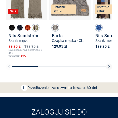
Ostatnie
Ostatnie
Sale
sztuki
sztuki
Nils Sundström
Barts
Nils Sunds
Szalik męski
Czapka męska - Olafs
Szalik męski
Obniżona cena
99,95 zł
199,95 zł
129,95 zł
199,95 zł
Najniższa cena z ostatnich 30
dni:
199,95
zł
-50%
Bezpłatna dostawa z Friends
CLUB
Przedłużenie czasu zwrotu towaru: 60 dni
Odkryj aplikację VAN
GRAAF
ZALOGUJ SIĘ DO