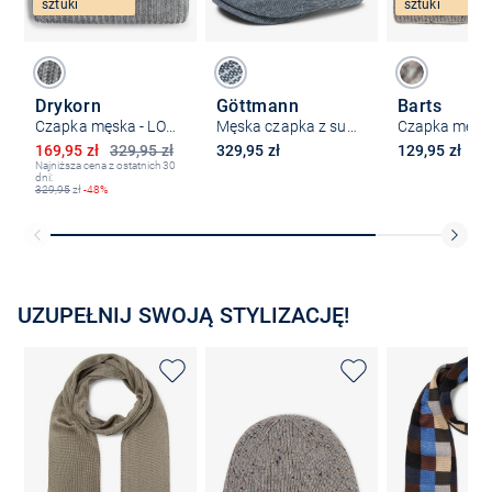
sztuki
sztuki
Drykorn
Göttmann
Barts
Czapka męska - LOAH
Męska czapka z suwakiem z płótna - Jackson
Obniżona cena
169,95 zł
329,95 zł
329,95 zł
129,95 zł
Najniższa cena z ostatnich 30
dni:
329,95
zł
-48%
UZUPEŁNIJ SWOJĄ STYLIZACJĘ!