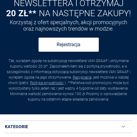
NEWSLETTERA I OTRZYMAJ
20 ZŁ**
NA NASTĘPNE ZAKUPY!
Korzystaj z ofert specjalnych, akcji promocyjnych
oraz najnowszych trendów w modzie.
Rejestracja
Tak, wyrażam zgodę na subskrypcję newslettera VAN GRAAF i otrzymanie
kuponu wartości 20 zł*. Zapoznałem/łam się z polityką prywatności, a w
szczególności z informacją dotyczącą subskrybcji newslettera VAN GRAAF i
wyrażam zgodę na jego otrzymywanie.
Rezygnacja
. jest możliwa w każdej
chwili (patrz:
Polityka prywatności
). **Państwa kod promocyjny może być
wykorzystany tylko jeden raz i jest ważny 4 tygodnie od daty wystawienia.
Minimalna wartość zamówienia wynosi 100 zł Prosimy o wprowadzenie
kuponu na ostatnim etapie składania zamówienia.
KATEGORIE