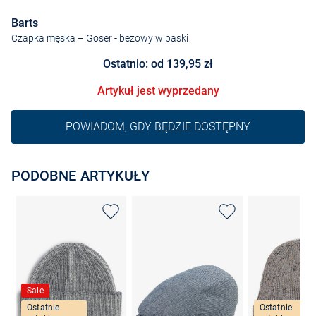
Barts
Czapka męska – Goser
- beżowy w paski
Ostatnio: od 139,95 zł
Artykuł jest wyprzedany
POWIADOM, GDY BĘDZIE DOSTĘPNY
PODOBNE ARTYKUŁY
Sale
Ostatnie
Ostatnie