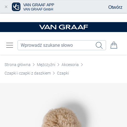
VAN GRAAF APP
Otwórz
VAN GRAAF GmbH
Przjedź do głównej zawartości
Strona główna
Mężczyźni
Akcesoria
Czapki i czapki z daszkiem
Czapki