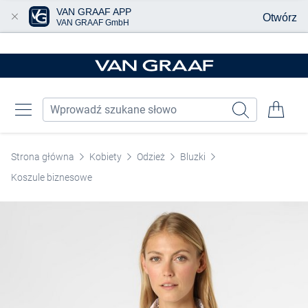
VAN GRAAF APP
Otwórz
VAN GRAAF GmbH
Przjedź do głównej zawartości
Strona główna
Kobiety
Odzież
Bluzki
Koszule biznesowe