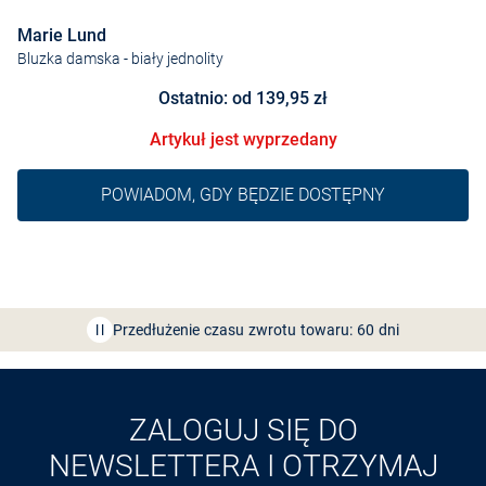
Marie Lund
Bluzka damska
- biały jednolity
Ostatnio: od 139,95 zł
Artykuł jest wyprzedany
POWIADOM, GDY BĘDZIE DOSTĘPNY
Bezpłatna dostawa z Friends
CLUB
Przedłużenie czasu zwrotu towaru: 60 dni
Odkryj aplikację VAN
GRAAF
ZALOGUJ SIĘ DO
NEWSLETTERA I OTRZYMAJ