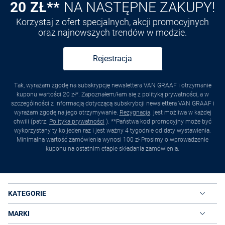
20 ZŁ**
NA NASTĘPNE ZAKUPY!
Korzystaj z ofert specjalnych, akcji promocyjnych
oraz najnowszych trendów w modzie.
Rejestracja
Tak, wyrażam zgodę na subskrypcję newslettera VAN GRAAF i otrzymanie
kuponu wartości 20 zł*. Zapoznałem/łam się z polityką prywatności, a w
szczególności z informacją dotyczącą subskrybcji newslettera VAN GRAAF i
wyrażam zgodę na jego otrzymywanie.
Rezygnacja
. jest możliwa w każdej
chwili (patrz:
Polityka prywatności
). **Państwa kod promocyjny może być
wykorzystany tylko jeden raz i jest ważny 4 tygodnie od daty wystawienia.
Minimalna wartość zamówienia wynosi 100 zł Prosimy o wprowadzenie
kuponu na ostatnim etapie składania zamówienia.
KATEGORIE
MARKI