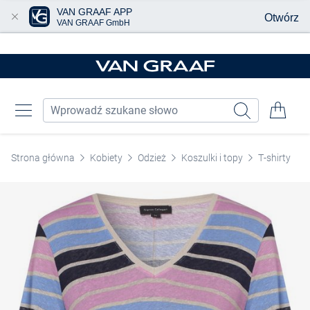
VAN GRAAF APP
Otwórz
VAN GRAAF GmbH
Przjedź do głównej zawartości
Strona główna
Kobiety
Odzież
Koszulki i topy
T-shirty