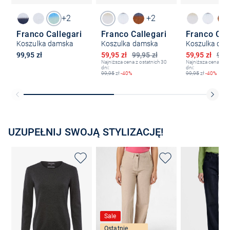
+2
+2
Franco Callegari
Franco Callegari
Franco Cal
Koszulka damska
Koszulka damska
Koszulka da
Obniżona cena
Obniżona ce
99,95 zł
59,95 zł
99,95 zł
59,95 zł
99,9
Najniższa cena z ostatnich 30
Najniższa cena z os
dni:
dni:
99,95
zł
-40%
99,95
zł
-40%
UZUPEŁNIJ SWOJĄ STYLIZACJĘ!
Sale
Ostatnie