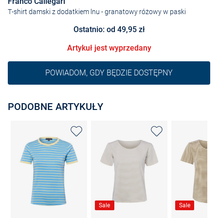
Franco Callegari
T-shirt damski z dodatkiem lnu
- granatowy różowy w paski
Ostatnio: od 49,95 zł
Artykuł jest wyprzedany
POWIADOM, GDY BĘDZIE DOSTĘPNY
PODOBNE ARTYKUŁY
Sale
Sale