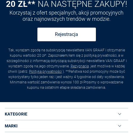
20 ZŁ**
NA NASTĘPNE ZAKUPY!
Korzystaj z ofert specjalnych, akcji promocyjnych
oraz najnowszych trendów w modzie.
Rejestracja
Tak, wyrażam zgodę na subskrypcję newslettera VAN GRAAF i otrzymanie
kuponu wartości 20 zł*. Zapoznałem/łam się z polityką prywatności, a w
szczególności z informacją dotyczącą subskrybcji newslettera VAN GRAAF i
wyrażam zgodę na jego otrzymywanie.
Rezygnacja
. jest możliwa w każdej
chwili (patrz:
Polityka prywatności
). **Państwa kod promocyjny może być
wykorzystany tylko jeden raz i jest ważny 4 tygodnie od daty wystawienia.
Minimalna wartość zamówienia wynosi 100 zł Prosimy o wprowadzenie
kuponu na ostatnim etapie składania zamówienia.
KATEGORIE
MARKI