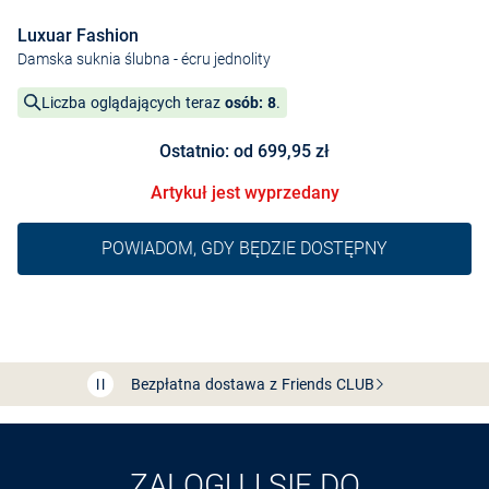
Luxuar Fashion
Damska suknia ślubna
- écru jednolity
Liczba oglądających teraz
osób: 8
.
Ostatnio: od 699,95 zł
Artykuł jest wyprzedany
POWIADOM, GDY BĘDZIE DOSTĘPNY
Bezpłatna dostawa z Friends
CLUB
Przedłużenie czasu zwrotu towaru: 60 dni
Odkryj aplikację VAN
GRAAF
ZALOGUJ SIĘ DO