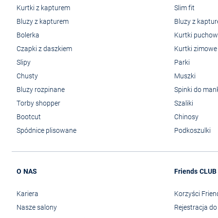
Kurtki z kapturem
Slim fit
Bluzy z kapturem
Bluzy z kaptu
Bolerka
Kurtki pucho
Czapki z daszkiem
Kurtki zimowe
Slipy
Parki
Chusty
Muszki
Bluzy rozpinane
Spinki do man
Torby shopper
Szaliki
Bootcut
Chinosy
Spódnice plisowane
Podkoszulki
O NAS
Friends CLUB
Kariera
Korzyści Frie
Nasze salony
Rejestracja d