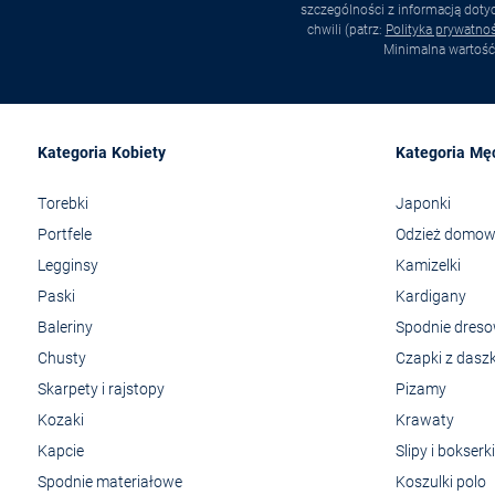
szczególności z informacją dot
chwili (patrz:
Polityka prywatnoś
Minimalna wartość
Kategoria Kobiety
Kategoria Mę
Torebki
Japonki
Portfele
Odzież domo
Legginsy
Kamizelki
Paski
Kardigany
Baleriny
Spodnie dres
Chusty
Czapki z dasz
Skarpety i rajstopy
Pizamy
Kozaki
Krawaty
Kapcie
Slipy i bokserki
Spodnie materiałowe
Koszulki polo