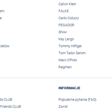
Calvin Klein
rem
FALKE
we
Carlo Colucci
PEGADOR
Shiwi
Key Largo
kietów
Tommy Hilfiger
Tom Tailor Denim
Marc O'Polo
Ragman
INFORMACJE
nds CLUB
Popularne pytania (FAQ)
o Friends CLUB
Zwrot