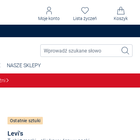
Moje konto
Lista życzeń
Koszyk
Ż
NASZE SKLEPY
źni
Ostatnie sztuki
Levi's