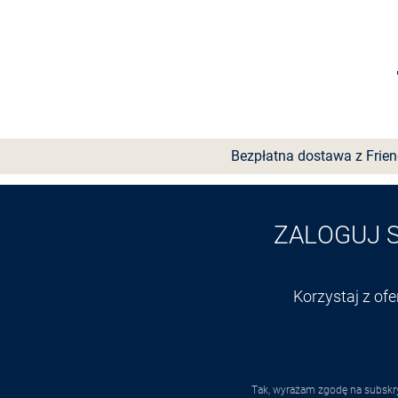
+4
Wybierz rozmiar
Bezpłatna dostawa z Frie
ZALOGUJ 
Korzystaj z of
Tak, wyrażam zgodę na subskry