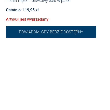
T-shirt męski
- oliwkowy écru w paski
Ostatnio: 119,95 zł
Artykuł jest wyprzedany
POWIADOM, GDY BĘDZIE DOSTĘPNY