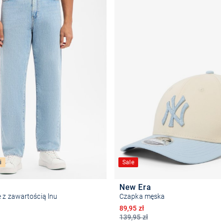
i
Sale
New Era
 z zawartością lnu
Czapka męska
Obniżona cena
89,95 zł
139,95 zł