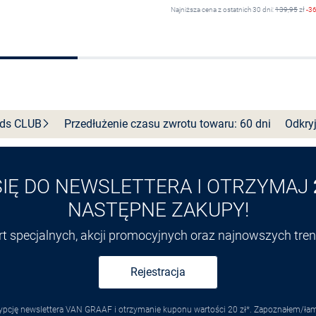
Najniższa cena z ostatnich 30 dni:
139,95
zł
-3
Wybierz rozmiar
Do koszyka
nds
CLUB
Przedłużenie czasu zwrotu towaru: 60 dni
Odkryj
SIĘ DO NEWSLETTERA I OTRZYMAJ
NASTĘPNE ZAKUPY!
ert specjalnych, akcji promocyjnych oraz najnowszych tr
Rejestracja
pcję newslettera VAN GRAAF i otrzymanie kuponu wartości 20 zł*. Zapoznałem/łam s