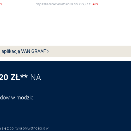
6%
Najniższa cena z ostatnich 30 dni:
229,95
zł
-43%
Wybierz rozmiar
 aplikację VAN
GRAAF
20 ZŁ**
NA
endów w modzie.
ię z polityką prywatności, a w