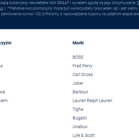
yczącą subskrybcji newslettera VAN GRAAF i wyrażam zgodę na jego otrzymywanie.
R
ci
). **Państwa kod promocyjny może być wykorzystany tylko jeden raz i jest ważny 
 zamówienia wynosi 100 zł Prosimy o wprowadzenie kuponu na ostatnim etapie skł
czyźni
Marki
BOSS
wa
Fred Perry
Carl Gross
Joker
owe
Barbour
kiem
Lauren Ralph Lauren
Tigha
Bugatti
Unabux
Lyle & Scott