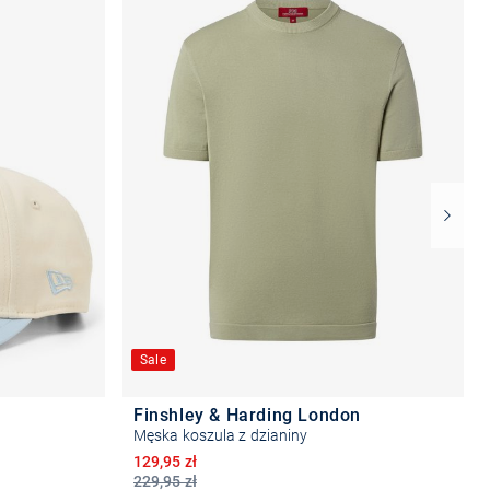
Sale
Finshley & Harding London
Męska koszula z dzianiny
Obniżona cena
129,95 zł
229,95 zł