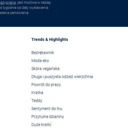
ezygnacja
. jest możliwa w każdej
4 tygodnie od daty wystawienia.
adania zamówienia.
Trends & Highlights
Bezrękawnik
Moda eko
Skóra vegańska
Długa i puszysta odzież wierzchnia
Powrót do pracy
Kratka
Teddy
Sentyment do lnu
Przytulne dzianiny
Duże kratki