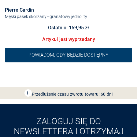
Pierre Cardin
Męski pasek skórzany
- granatowy jednolity
Ostatnio: 159,95 zł
Artykuł jest wyprzedany
POWIADOM, GDY BĘDZIE DOSTĘPNY
Bezpłatna dostawa z Friends
CLUB
Przedłużenie czasu zwrotu towaru: 60 dni
Odkryj aplikację VAN
GRAAF
ZALOGUJ SIĘ DO
NEWSLETTERA I OTRZYMAJ