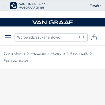
VAN GRAAF APP
Otwórz
VAN GRAAF GmbH
Przjedź do głównej zawartości
Strona główna
Mężczyźni
Akcesoria
Paski i szelki
Paski biznesowe