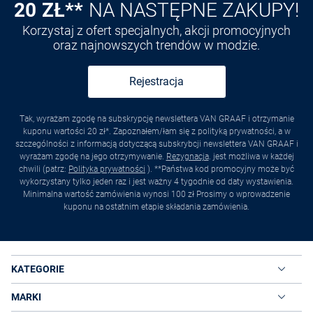
20 ZŁ**
NA NASTĘPNE ZAKUPY!
Korzystaj z ofert specjalnych, akcji promocyjnych
oraz najnowszych trendów w modzie.
Rejestracja
Tak, wyrażam zgodę na subskrypcję newslettera VAN GRAAF i otrzymanie
kuponu wartości 20 zł*. Zapoznałem/łam się z polityką prywatności, a w
szczególności z informacją dotyczącą subskrybcji newslettera VAN GRAAF i
wyrażam zgodę na jego otrzymywanie.
Rezygnacja
. jest możliwa w każdej
chwili (patrz:
Polityka prywatności
). **Państwa kod promocyjny może być
wykorzystany tylko jeden raz i jest ważny 4 tygodnie od daty wystawienia.
Minimalna wartość zamówienia wynosi 100 zł Prosimy o wprowadzenie
kuponu na ostatnim etapie składania zamówienia.
KATEGORIE
MARKI