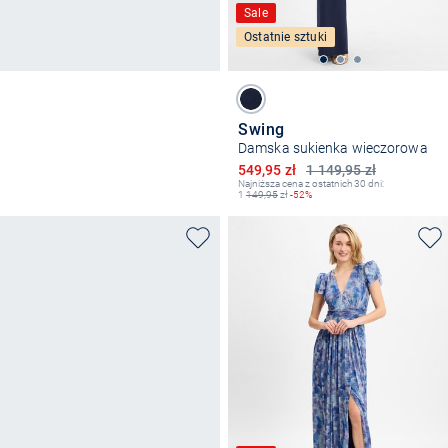
Sale
Ostatnie sztuki
Swing
Damska sukienka wieczorowa
Obniżona cena
549,95 zł
1 149,95 zł
Najniższa cena z ostatnich 30 dni:
1
149,95
zł
-52%