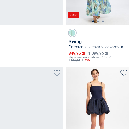
Sale
Swing
Damska sukienka wieczorowa
Obniżona cena
849,95 zł
1 099,95 zł
Najniższa cena z ostatnich 30 dni:
1
099,95
zł
-23%