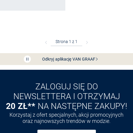
Bezpłatna dostawa z Friends
CLUB
Przedłużenie czasu zwrotu towaru: 60 dni
Odkryj aplikację VAN
GRAAF
ZALOGUJ SIĘ DO
NEWSLETTERA I OTRZYMAJ
20 ZŁ**
NA NASTĘPNE ZAKUPY!
Korzystaj z ofert specjalnych, akcji promocyjnych
oraz najnowszych trendów w modzie.