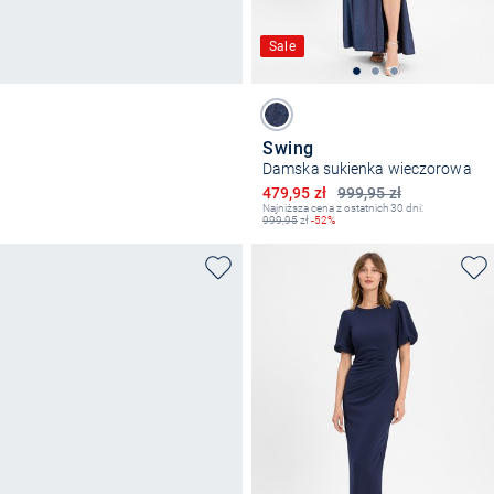
Sale
Swing
Damska sukienka wieczorowa
Obniżona cena
479,95 zł
999,95 zł
Najniższa cena z ostatnich 30 dni:
999,95
zł
-52%