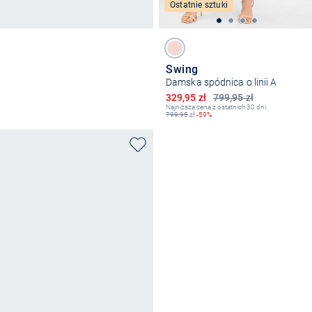
Ostatnie sztuki
Swing
Damska spódnica o linii A
Obniżona cena
329,95 zł
799,95 zł
Najniższa cena z ostatnich 30 dni:
799,95
zł
-59%