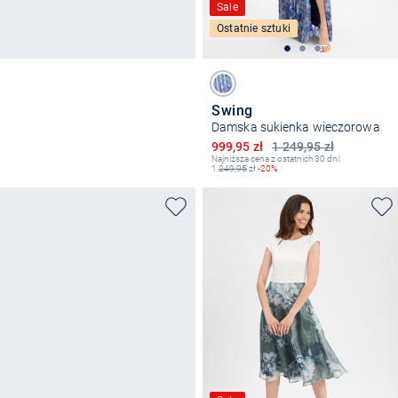
Sale
Ostatnie sztuki
Swing
Damska sukienka wieczorowa
Obniżona cena
999,95 zł
1 249,95 zł
Najniższa cena z ostatnich 30 dni:
1
249,95
zł
-20%