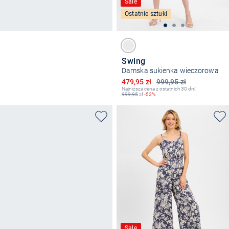
Sale
Ostatnie sztuki
Swing
Damska sukienka wieczorowa
Obniżona cena
479,95 zł
999,95 zł
Najniższa cena z ostatnich 30 dni:
999,95
zł
-52%
Sale