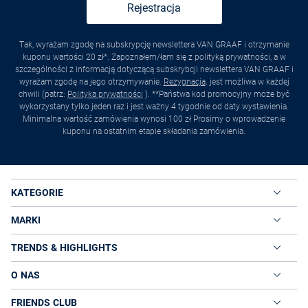
Rejestracja
Tak, wyrażam zgodę na subskrypcję newslettera VAN GRAAF i otrzymanie
kuponu wartości 20 zł*. Zapoznałem/łam się z polityką prywatności, a w
szczególności z informacją dotyczącą subskrybcji newslettera VAN GRAAF i
wyrażam zgodę na jego otrzymywanie.
Rezygnacja
. jest możliwa w każdej
chwili (patrz:
Polityka prywatności
). **Państwa kod promocyjny może być
wykorzystany tylko jeden raz i jest ważny 4 tygodnie od daty wystawienia.
Minimalna wartość zamówienia wynosi 100 zł Prosimy o wprowadzenie
kuponu na ostatnim etapie składania zamówienia.
KATEGORIE
MARKI
TRENDS & HIGHLIGHTS
O NAS
FRIENDS CLUB