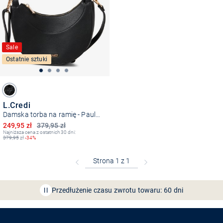
Sale
Ostatnie sztuki
L.Credi
Damska torba na ramię - Paulette
Obniżona cena
249,95 zł
379,95 zł
Najniższa cena z ostatnich 30 dni:
379,95
zł
-34%
Bezpłatna dostawa z Friends
CLUB
Przedłużenie czasu zwrotu towaru: 60 dni
Odkryj aplikację VAN
GRAAF