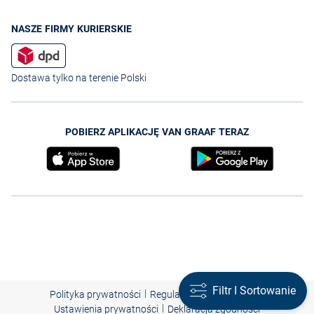
NASZE FIRMY KURIERSKIE
Dostawa tylko na terenie Polski
POBIERZ APLIKACJĘ VAN GRAAF TERAZ
Filtr I Sortowanie
|
|
|
Polityka prywatności
Regulamin
Nota prawna
|
Ustawienia prywatności
Deklaracja zgodności