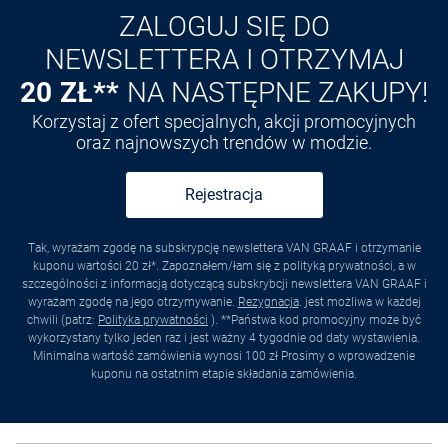
ZALOGUJ SIĘ DO
NEWSLETTERA I OTRZYMAJ
20 ZŁ**
NA NASTĘPNE ZAKUPY!
Korzystaj z ofert specjalnych, akcji promocyjnych
oraz najnowszych trendów w modzie.
Rejestracja
Tak, wyrażam zgodę na subskrypcję newslettera VAN GRAAF i otrzymanie
kuponu wartości 20 zł*. Zapoznałem/łam się z polityką prywatności, a w
szczególności z informacją dotyczącą subskrybcji newslettera VAN GRAAF i
wyrażam zgodę na jego otrzymywanie.
Rezygnacja
. jest możliwa w każdej
chwili (patrz:
Polityka prywatności
). **Państwa kod promocyjny może być
wykorzystany tylko jeden raz i jest ważny 4 tygodnie od daty wystawienia.
Minimalna wartość zamówienia wynosi 100 zł Prosimy o wprowadzenie
kuponu na ostatnim etapie składania zamówienia.