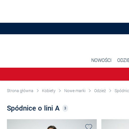
Przjedź do głównej zawartości
NOWOŚCI
ODZI
Strona główna
Kobiety
Nowe marki
Odzież
Spódnic
Spódnice o lini A
3