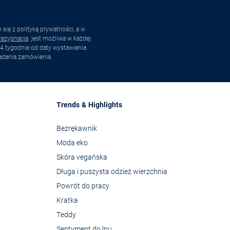
ię z polityką prywatności, a w
ezygnacja
. jest możliwa w każdej
4 tygodnie od daty wystawienia.
adania zamówienia.
Trends & Highlights
Bezrękawnik
Moda eko
Skóra vegańska
Długa i puszysta odzież wierzchnia
Powrót do pracy
Kratka
Teddy
Sentyment do lnu