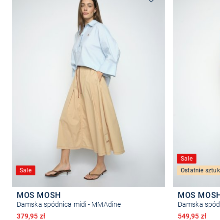
Sale
Sale
Ostatnie sztuk
MOS MOSH
MOS MOS
Damska spódnica midi - MMAdine
Damska spódn
Obniżona cena
Obniżona ce
379,95 zł
549,95 zł