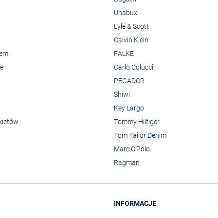
Unabux
Lyle & Scott
Calvin Klein
rem
FALKE
we
Carlo Colucci
PEGADOR
Shiwi
Key Largo
kietów
Tommy Hilfiger
Tom Tailor Denim
Marc O'Polo
Ragman
INFORMACJE