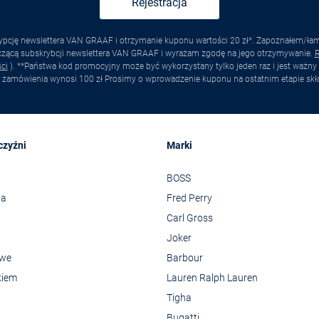
Rejestracja
pcję newslettera VAN GRAAF i otrzymanie kuponu wartości 20 zł*. Zapoznałem/łam s
yczącą subskrybcji newslettera VAN GRAAF i wyrażam zgodę na jego otrzymywanie.
R
ci
). **Państwa kod promocyjny może być wykorzystany tylko jeden raz i jest ważny 
 zamówienia wynosi 100 zł Prosimy o wprowadzenie kuponu na ostatnim etapie skł
czyźni
Marki
BOSS
wa
Fred Perry
Carl Gross
Joker
owe
Barbour
kiem
Lauren Ralph Lauren
Tigha
Bugatti