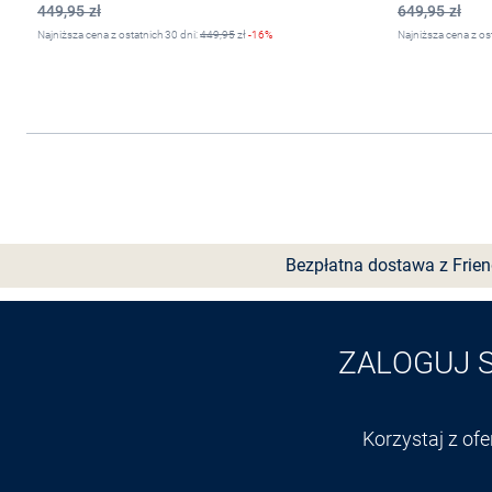
449,95 zł
649,95 zł
Najniższa cena z ostatnich 30 dni:
449,95
zł
-16%
Najniższa cena z os
Wybierz rozmiar
Bezpłatna dostawa z Frie
ZALOGUJ 
Korzystaj z of