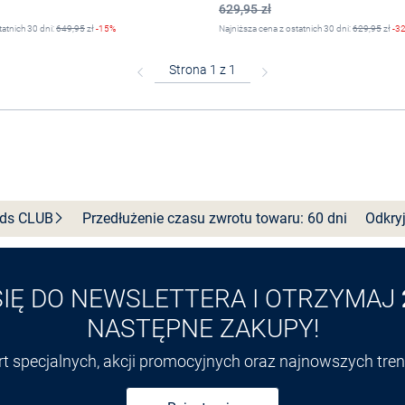
629,95 zł
tatnich 30 dni:
649,95
zł
-15%
Najniższa cena z ostatnich 30 dni:
629,95
zł
-3
Wybierz rozmiar
Wybierz rozmiar
nds
CLUB
Przedłużenie czasu zwrotu towaru: 60 dni
Odkryj
SIĘ DO NEWSLETTERA I OTRZYMAJ
NASTĘPNE ZAKUPY!
ert specjalnych, akcji promocyjnych oraz najnowszych tr