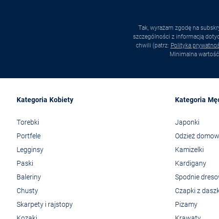
Tak, wyrażam zgodę na subskry
szczególności z informacją dot
chwili (patrz:
Polityka prywatnoś
Minimalna wartość
Kategoria Kobiety
Kategoria Mę
Torebki
Japonki
Portfele
Odzież domo
Legginsy
Kamizelki
Paski
Kardigany
Baleriny
Spodnie dres
Chusty
Czapki z dasz
Skarpety i rajstopy
Pizamy
Kozaki
Krawaty