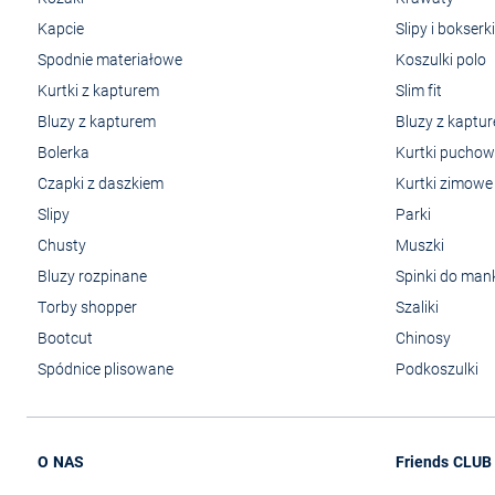
Kapcie
Slipy i bokserki
Spodnie materiałowe
Koszulki polo
Kurtki z kapturem
Slim fit
Bluzy z kapturem
Bluzy z kaptu
Bolerka
Kurtki pucho
Czapki z daszkiem
Kurtki zimowe
Slipy
Parki
Chusty
Muszki
Bluzy rozpinane
Spinki do man
Torby shopper
Szaliki
Bootcut
Chinosy
Spódnice plisowane
Podkoszulki
O NAS
Friends CLUB