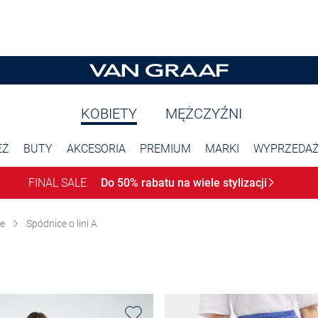
KOBIETY
MĘŻCZYŹNI
EŻ
BUTY
AKCESORIA
PREMIUM
MARKI
WYPRZEDA
FINAL SALE
Do 50% rabatu na wiele
stylizacji
e
Spódnice o lini A