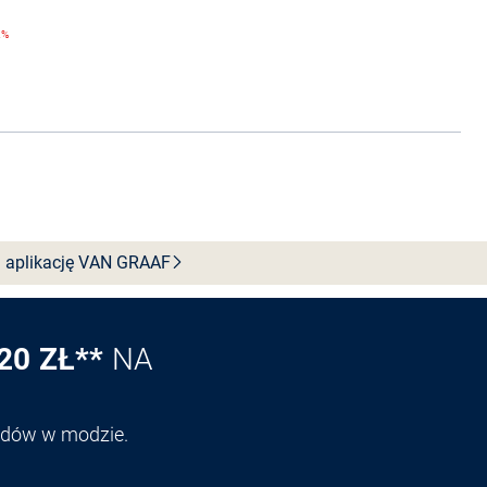
2%
 aplikację VAN
GRAAF
20 ZŁ**
NA
endów w modzie.