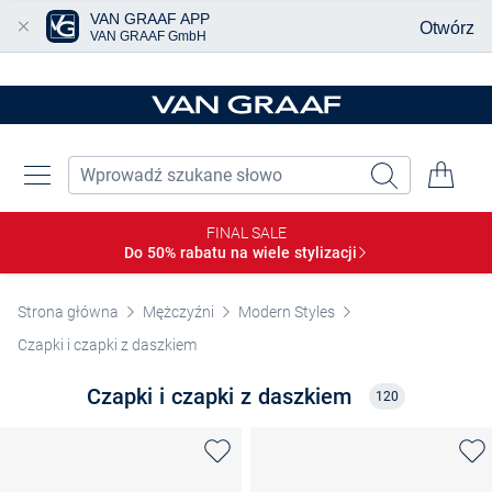
VAN GRAAF APP
Otwórz
VAN GRAAF GmbH
Przjedź do głównej zawartości
FINAL SALE
Do 50% rabatu na wiele
stylizacji
Strona główna
Mężczyźni
Modern Styles
Czapki i czapki z daszkiem
Czapki i czapki z daszkiem
120