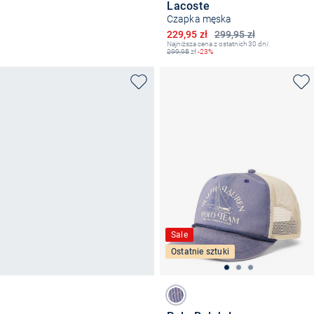
Lacoste
Czapka męska
Obniżona cena
229,95 zł
299,95 zł
Najniższa cena z ostatnich 30 dni:
299,95
zł
-23%
Sale
Ostatnie sztuki