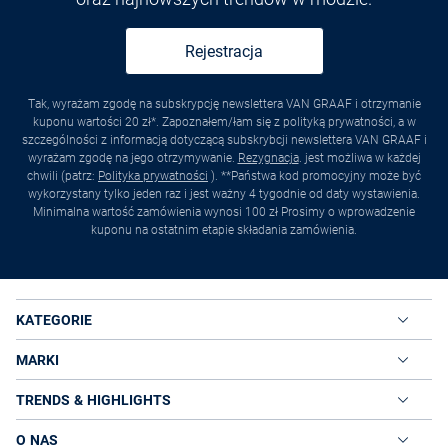
Rejestracja
Tak, wyrażam zgodę na subskrypcję newslettera VAN GRAAF i otrzymanie
kuponu wartości 20 zł*. Zapoznałem/łam się z polityką prywatności, a w
szczególności z informacją dotyczącą subskrybcji newslettera VAN GRAAF i
wyrażam zgodę na jego otrzymywanie.
Rezygnacja
. jest możliwa w każdej
chwili (patrz:
Polityka prywatności
). **Państwa kod promocyjny może być
wykorzystany tylko jeden raz i jest ważny 4 tygodnie od daty wystawienia.
Minimalna wartość zamówienia wynosi 100 zł Prosimy o wprowadzenie
kuponu na ostatnim etapie składania zamówienia.
KATEGORIE
MARKI
TRENDS & HIGHLIGHTS
O NAS