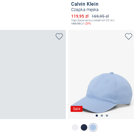
Calvin Klein
Czapka męska
Obniżona cena
119,95 zł
169,95 zł
Najniższa cena z ostatnich 30 dni:
169,95
zł
-29%
Sale