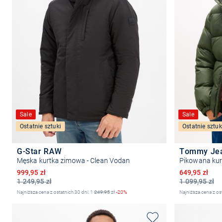
Sale
Sale
Ostatnie sztuki
Ostatnie sztuk
G-Star RAW
Tommy Je
Męska kurtka zimowa - Clean Vodan
Pikowana ku
Obniżona cena
Obniżona ce
999,95 zł
649,95 zł
1 249,95 zł
1 099,95 zł
Najniższa cena z ostatnich 30 dni: 1
249,95
zł
-20%
Najniższa cena z os