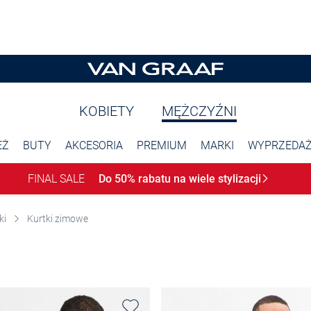
KOBIETY
MĘŻCZYŹNI
EŻ
BUTY
AKCESORIA
PREMIUM
MARKI
WYPRZEDA
FINAL SALE
Do 50% rabatu na wiele
stylizacji
ki
Kurtki zimowe