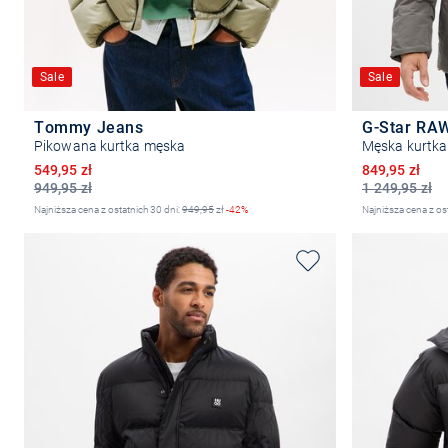
Sale
Sale
Tommy Jeans
G-Star RA
Pikowana kurtka męska
Męska kurtka
Obniżona cena
Obniżona ce
549,95 zł
849,95 zł
949,95 zł
1 249,95 zł
Najniższa cena z ostatnich 30 dni:
949,95
zł
-42%
Najniższa cena z os
Wybierz rozmiar