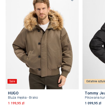
Sale
Ostatnie sztuk
HUGO
Tommy Je
Bluza męska - Brako
Pikowana ku
Obniżona cena
1 199,95 zł
1 099,95 zł