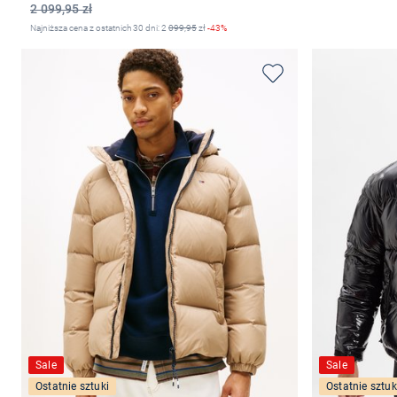
2 099,95 zł
Najniższa cena z ostatnich 30 dni: 2
099,95
zł
-43%
Wybierz rozmiar
Sale
Sale
Ostatnie sztuki
Ostatnie sztuk