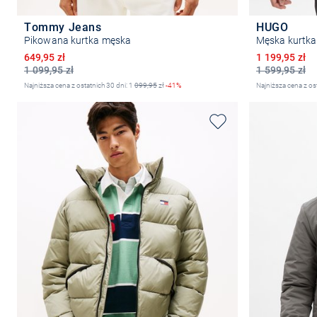
Tommy Jeans
HUGO
Pikowana kurtka męska
Męska kurtka
Obniżona cena
Obniżona ce
649,95 zł
1 199,95 zł
1 099,95 zł
1 599,95 zł
Najniższa cena z ostatnich 30 dni: 1
099,95
zł
-41%
Najniższa cena z os
Wybierz rozmiar