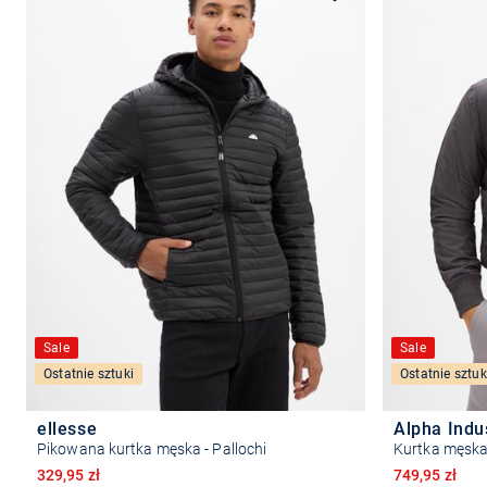
Wybierz rozmiar
Sale
Sale
Ostatnie sztuki
Ostatnie sztuk
ellesse
Alpha Indu
Pikowana kurtka męska - Pallochi
Kurtka męsk
Obniżona cena
Obniżona ce
329,95 zł
749,95 zł