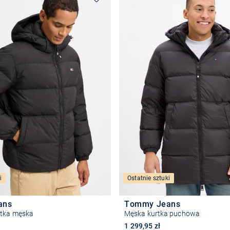
i
Ostatnie sztuki
ans
Tommy Jeans
rtka męska
Męska kurtka puchowa
1 299,95 zł