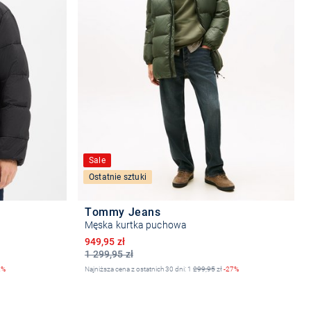
Sale
Ostatnie sztuki
Tommy Jeans
Męska kurtka puchowa
Obniżona cena
949,95 zł
1 299,95 zł
2%
Najniższa cena z ostatnich 30 dni: 1
299,95
zł
-27%