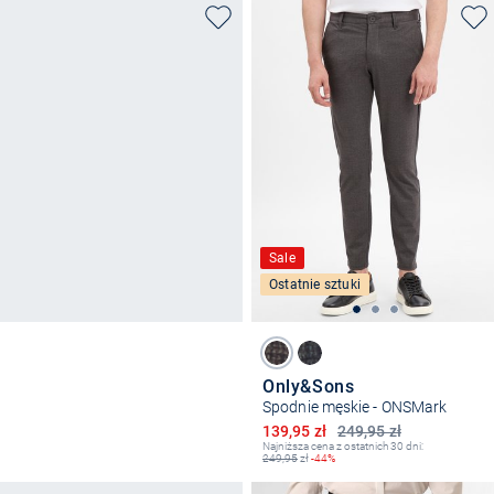
Sale
Ostatnie sztuki
Only&Sons
Spodnie męskie - ONSMark
Obniżona cena
139,95 zł
249,95 zł
Najniższa cena z ostatnich 30 dni:
249,95
zł
-44%