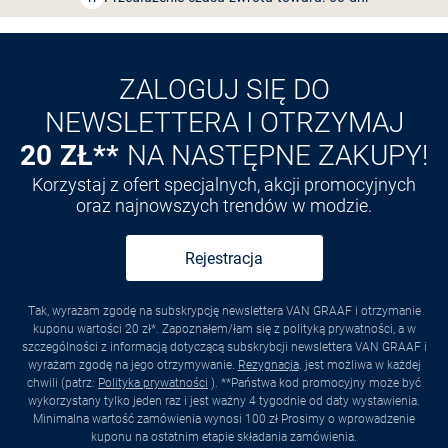
Odkryj aplikację VAN
GRAAF
ZALOGUJ SIĘ DO
NEWSLETTERA I OTRZYMAJ
20 ZŁ**
NA NASTĘPNE ZAKUPY!
Korzystaj z ofert specjalnych, akcji promocyjnych
oraz najnowszych trendów w modzie.
Rejestracja
Tak, wyrażam zgodę na subskrypcję newslettera VAN GRAAF i otrzymanie
kuponu wartości 20 zł*. Zapoznałem/łam się z polityką prywatności, a w
szczególności z informacją dotyczącą subskrybcji newslettera VAN GRAAF i
wyrażam zgodę na jego otrzymywanie.
Rezygnacja
. jest możliwa w każdej
chwili (patrz:
Polityka prywatności
). **Państwa kod promocyjny może być
wykorzystany tylko jeden raz i jest ważny 4 tygodnie od daty wystawienia.
Minimalna wartość zamówienia wynosi 100 zł Prosimy o wprowadzenie
kuponu na ostatnim etapie składania zamówienia.