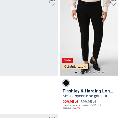
Sale
Ostatnie sztuki
Finshley & Harding London
Męskie spodnie od garnituru modułowego – Hoxdon
Obniżona cena
229,95 zł
399,95 zł
Najniższa cena z ostatnich 30 dni:
399,95
zł
-43%