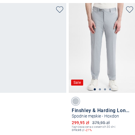
Sale
Finshley & Harding London
Spodnie męskie - Hoxdon
Obniżona cena
299,95 zł
379,95 zł
Najniższa cena z ostatnich 30 dni:
379,95
zł
-21%