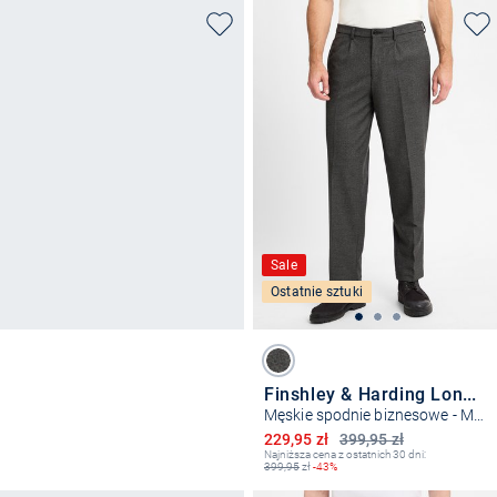
Sale
Ostatnie sztuki
Finshley & Harding London
Męskie spodnie biznesowe - Marlon
Obniżona cena
229,95 zł
399,95 zł
Najniższa cena z ostatnich 30 dni:
399,95
zł
-43%