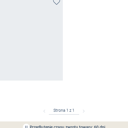
Bezpłatna dostawa z Friends
CLUB
Przedłużenie czasu zwrotu towaru: 60 dni