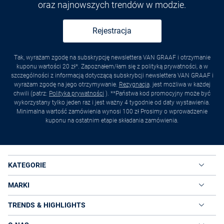
oraz najnowszych trendów w modzie.
Rejestracja
Tak, wyrażam zgodę na subskrypcję newslettera VAN GRAAF i otrzymanie
kuponu wartości 20 zł*. Zapoznałem/łam się z polityką prywatności, a w
szczególności z informacją dotyczącą subskrybcji newslettera VAN GRAAF i
wyrażam zgodę na jego otrzymywanie.
Rezygnacja
. jest możliwa w każdej
chwili (patrz:
Polityka prywatności
). **Państwa kod promocyjny może być
wykorzystany tylko jeden raz i jest ważny 4 tygodnie od daty wystawienia.
Minimalna wartość zamówienia wynosi 100 zł Prosimy o wprowadzenie
kuponu na ostatnim etapie składania zamówienia.
KATEGORIE
MARKI
TRENDS & HIGHLIGHTS