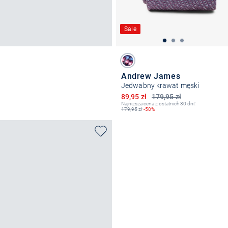
Sale
Andrew James
Jedwabny krawat męski
Obniżona cena
89,95 zł
179,95 zł
Najniższa cena z ostatnich 30 dni:
179,95
zł
-50%