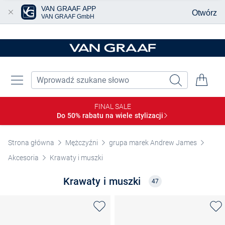
VAN GRAAF APP
Otwórz
VAN GRAAF GmbH
Przjedź do głównej zawartości
FINAL SALE
Do 50% rabatu na wiele
stylizacji
Strona główna
Mężczyźni
grupa marek Andrew James
Akcesoria
Krawaty i muszki
Krawaty i muszki
47