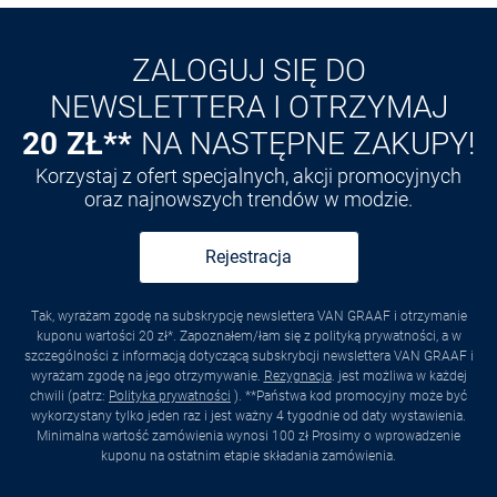
Odkryj aplikację VAN
GRAAF
ZALOGUJ SIĘ DO
NEWSLETTERA I OTRZYMAJ
20 ZŁ**
NA NASTĘPNE ZAKUPY!
Korzystaj z ofert specjalnych, akcji promocyjnych
oraz najnowszych trendów w modzie.
Rejestracja
Tak, wyrażam zgodę na subskrypcję newslettera VAN GRAAF i otrzymanie
kuponu wartości 20 zł*. Zapoznałem/łam się z polityką prywatności, a w
szczególności z informacją dotyczącą subskrybcji newslettera VAN GRAAF i
wyrażam zgodę na jego otrzymywanie.
Rezygnacja
. jest możliwa w każdej
chwili (patrz:
Polityka prywatności
). **Państwa kod promocyjny może być
wykorzystany tylko jeden raz i jest ważny 4 tygodnie od daty wystawienia.
Minimalna wartość zamówienia wynosi 100 zł Prosimy o wprowadzenie
kuponu na ostatnim etapie składania zamówienia.