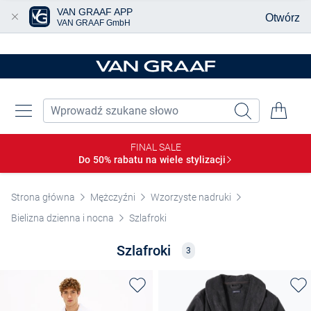
VAN GRAAF APP
Otwórz
VAN GRAAF GmbH
Przjedź do głównej zawartości
FINAL SALE
Do 50% rabatu na wiele
stylizacji
Strona główna
Mężczyźni
Wzorzyste nadruki
Bielizna dzienna i nocna
Szlafroki
Szlafroki
3