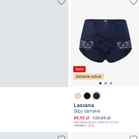
Sale
Ostatnie sztuki
Lascana
Slipy damskie
Obniżona cena
89,95 zł
129,95 zł
Najniższa cena z ostatnich 30 dni:
129,95
zł
-31%