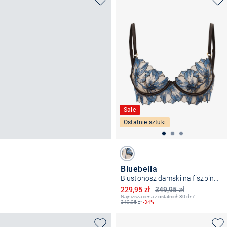
Sale
Ostatnie sztuki
Bluebella
Biustonosz damski na fiszbinach
Obniżona cena
229,95 zł
349,95 zł
Najniższa cena z ostatnich 30 dni:
349,95
zł
-34%