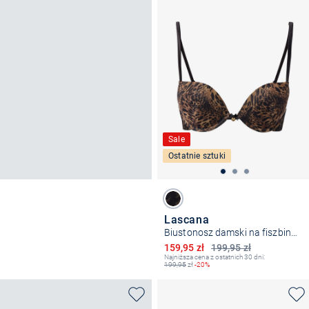
Sale
Ostatnie sztuki
Lascana
Biustonosz damski na fiszbinach - usztywniany
Obniżona cena
159,95 zł
199,95 zł
Najniższa cena z ostatnich 30 dni:
199,95
zł
-20%