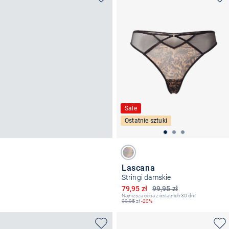
Sale
Ostatnie sztuki
Lascana
Stringi damskie
Obniżona cena
79,95 zł
99,95 zł
Najniższa cena z ostatnich 30 dni:
99,95
zł
-20%