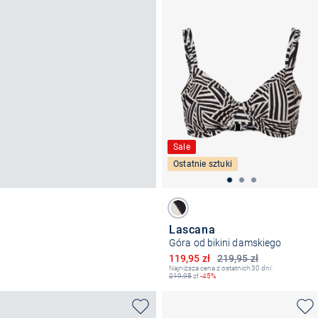
Sale
Ostatnie sztuki
Lascana
Góra od bikini damskiego
Obniżona cena
119,95 zł
219,95 zł
Najniższa cena z ostatnich 30 dni:
219,95
zł
-45%