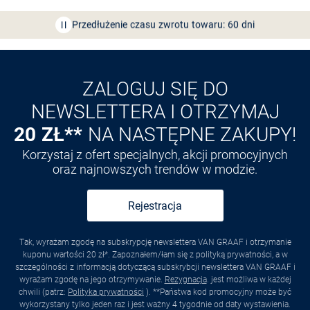
Odkryj aplikację VAN
GRAAF
ZALOGUJ SIĘ DO
NEWSLETTERA I OTRZYMAJ
20 ZŁ**
NA NASTĘPNE ZAKUPY!
Korzystaj z ofert specjalnych, akcji promocyjnych
oraz najnowszych trendów w modzie.
Rejestracja
Tak, wyrażam zgodę na subskrypcję newslettera VAN GRAAF i otrzymanie
kuponu wartości 20 zł*. Zapoznałem/łam się z polityką prywatności, a w
szczególności z informacją dotyczącą subskrybcji newslettera VAN GRAAF i
wyrażam zgodę na jego otrzymywanie.
Rezygnacja
. jest możliwa w każdej
chwili (patrz:
Polityka prywatności
). **Państwa kod promocyjny może być
wykorzystany tylko jeden raz i jest ważny 4 tygodnie od daty wystawienia.