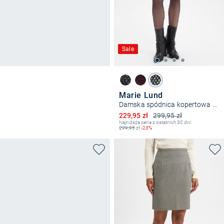
Sale
Marie Lund
Damska spódnica kopertowa z zawartością wełny
Obniżona cena
229,95 zł
299,95 zł
Najniższa cena z ostatnich 30 dni:
299,95
zł
-23%