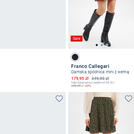
Sale
Franco Callegari
Damska spódnica mini z wełną
Obniżona cena
179,95 zł
349,95 zł
Najniższa cena z ostatnich 30 dni:
349,95
zł
-49%