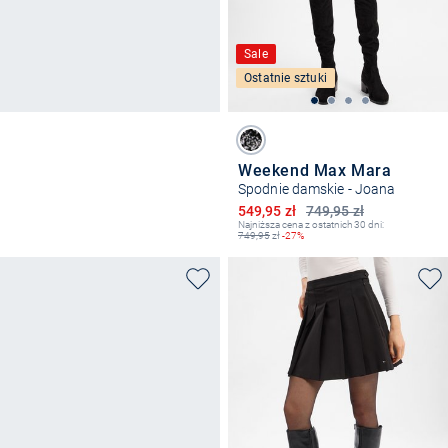
Sale
Ostatnie sztuki
Weekend Max Mara
Spodnie damskie - Joana
Obniżona cena
549,95 zł
749,95 zł
Najniższa cena z ostatnich 30 dni:
749,95
zł
-27%