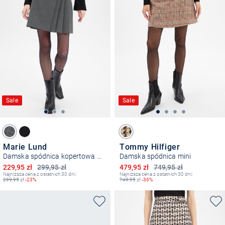
Sale
Sale
Marie Lund
Tommy Hilfiger
Damska spódnica kopertowa z zawartością wełny
Damska spódnica mini
Obniżona cena
Obniżona cena
229,95 zł
299,95 zł
479,95 zł
749,95 zł
Najniższa cena z ostatnich 30 dni:
Najniższa cena z ostatnich 30 dni:
299,95
zł
-23%
749,95
zł
-36%