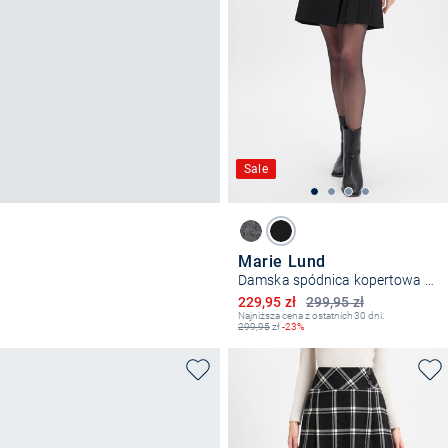
Sale
Marie Lund
Damska spódnica kopertowa z zawartością wełny
Obniżona cena
229,95 zł
299,95 zł
Najniższa cena z ostatnich 30 dni:
299,95
zł
-23%