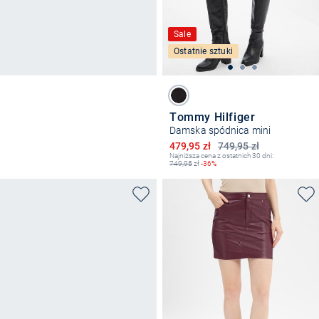
Sale
Ostatnie sztuki
Tommy Hilfiger
Damska spódnica mini
Obniżona cena
479,95 zł
749,95 zł
Najniższa cena z ostatnich 30 dni:
749,95
zł
-36%