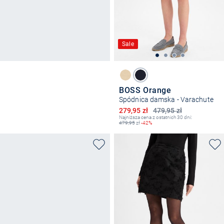
Sale
BOSS Orange
Spódnica damska - Varachute
Obniżona cena
279,95 zł
479,95 zł
Najniższa cena z ostatnich 30 dni:
479,95
zł
-42%