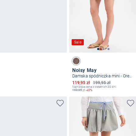
Sale
Noisy May
Damska spódniczka mini - Oregon
Obniżona cena
119,95 zł
199,95 zł
Najniższa cena z ostatnich 30 dni:
199,95
zł
-40%