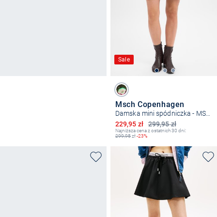
Sale
Msch Copenhagen
Damska mini spódniczka - MSCHKaylen Oceanna
Obniżona cena
229,95 zł
299,95 zł
Najniższa cena z ostatnich 30 dni:
299,95
zł
-23%