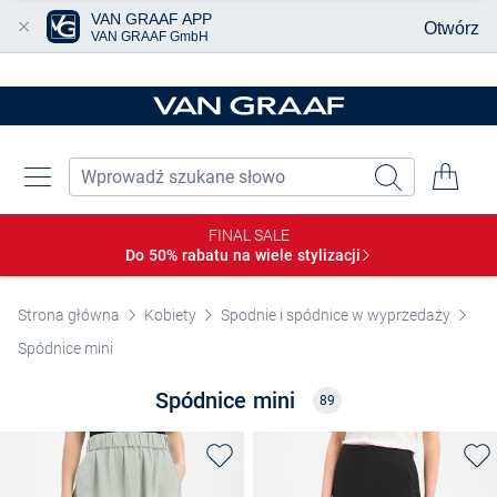
VAN GRAAF APP
Otwórz
VAN GRAAF GmbH
Przjedź do głównej zawartości
FINAL SALE
Do 50% rabatu na wiele
stylizacji
Strona główna
Kobiety
Spodnie i spódnice w wyprzedaży
Spódnice mini
Spódnice mini
89