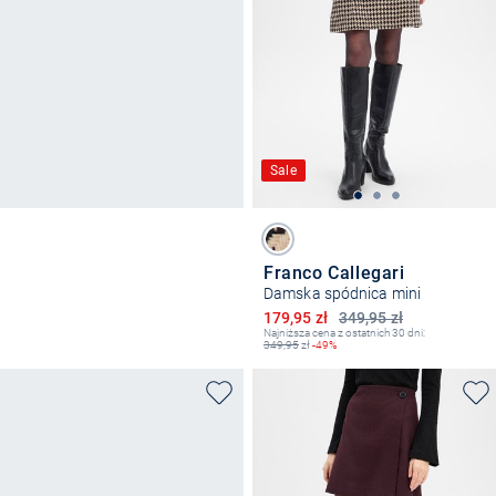
Sale
Franco Callegari
Damska spódnica mini
Obniżona cena
179,95 zł
349,95 zł
Najniższa cena z ostatnich 30 dni:
349,95
zł
-49%