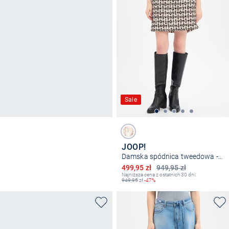
Sale
JOOP!
Damska spódnica tweedowa - Scara
Obniżona cena
499,95 zł
949,95 zł
Najniższa cena z ostatnich 30 dni:
949,95
zł
-47%