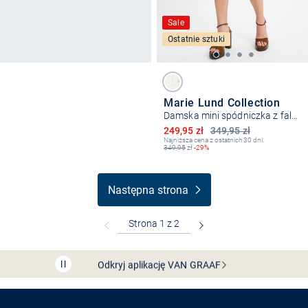
Sale
Ostatnie sztuki
Marie Lund Collection
Damska mini spódniczka z falbanką
Obniżona cena
249,95 zł
349,95 zł
Najniższa cena z ostatnich 30 dni:
349,95
zł
-29%
Następna strona
Bezpłatna dostawa z Friends
CLUB
Przedłużenie czasu zwrotu towaru: 60 dni
Odkryj aplikację VAN
GRAAF