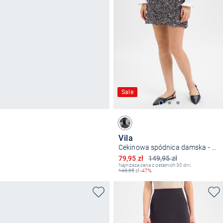
Sale
Vila
Cekinowa spódnica damska - VIFaith
Obniżona cena
79,95 zł
149,95 zł
Najniższa cena z ostatnich 30 dni:
149,95
zł
-47%