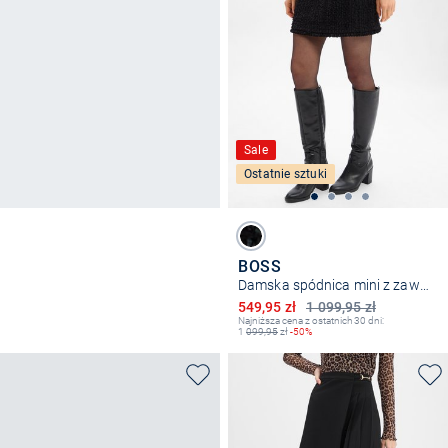
Sale
Ostatnie sztuki
BOSS
Damska spódnica mini z zawartością wełny dziewiczej - Vokila
Obniżona cena
549,95 zł
1 099,95 zł
Najniższa cena z ostatnich 30 dni:
1
099,95
zł
-50%