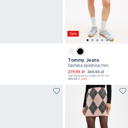
Sale
Tommy Jeans
Damska spódnica mini
Obniżona cena
279,95 zł
369,95 zł
Najniższa cena z ostatnich 30 dni:
369,95
zł
-24%