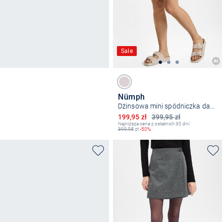
Sale
Nümph
Dżinsowa mini spódniczka damska - Nukaysa
Obniżona cena
199,95 zł
399,95 zł
Najniższa cena z ostatnich 30 dni:
399,95
zł
-50%