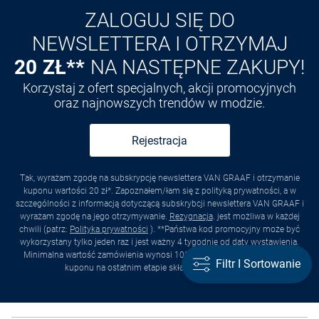
ZALOGUJ SIĘ DO
NEWSLETTERA I OTRZYMAJ
20 ZŁ**
NA NASTĘPNE ZAKUPY!
Korzystaj z ofert specjalnych, akcji promocyjnych
oraz najnowszych trendów w modzie.
Rejestracja
Tak, wyrażam zgodę na subskrypcję newslettera VAN GRAAF i otrzymanie
kuponu wartości 20 zł*. Zapoznałem/łam się z polityką prywatności, a w
szczególności z informacją dotyczącą subskrybcji newslettera VAN GRAAF i
wyrażam zgodę na jego otrzymywanie.
Rezygnacja
. jest możliwa w każdej
chwili (patrz:
Polityka prywatności
). **Państwa kod promocyjny może być
wykorzystany tylko jeden raz i jest ważny 4 tygodnie od daty wystawienia.
Minimalna wartość zamówienia wynosi 100 zł Prosimy o wprowadzenie
Filtr I Sortowanie
kuponu na ostatnim etapie składania zamówienia.