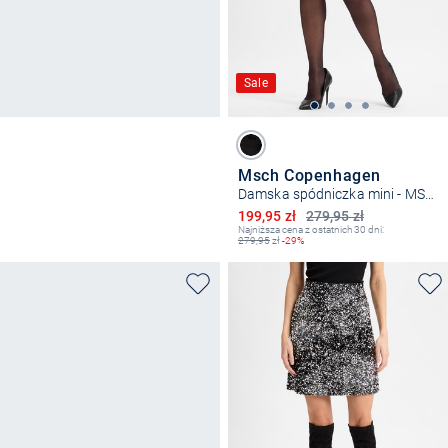
Sale
Msch Copenhagen
Damska spódniczka mini - MSCHAugustina
Obniżona cena
199,95 zł
279,95 zł
Najniższa cena z ostatnich 30 dni:
279,95
zł
-29%