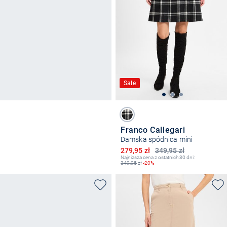
Sale
Franco Callegari
Damska spódnica mini
Obniżona cena
279,95 zł
349,95 zł
Najniższa cena z ostatnich 30 dni:
349,95
zł
-20%