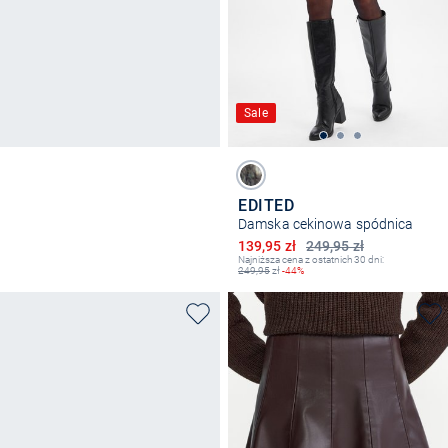
Sale
EDITED
Damska cekinowa spódnica
Obniżona cena
139,95 zł
249,95 zł
Najniższa cena z ostatnich 30 dni:
249,95
zł
-44%