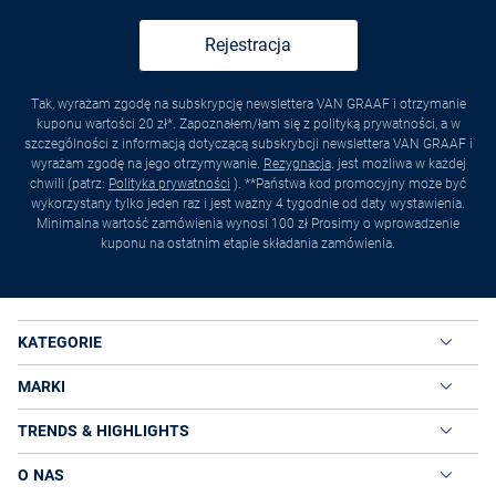
Rejestracja
Tak, wyrażam zgodę na subskrypcję newslettera VAN GRAAF i otrzymanie
kuponu wartości 20 zł*. Zapoznałem/łam się z polityką prywatności, a w
szczególności z informacją dotyczącą subskrybcji newslettera VAN GRAAF i
wyrażam zgodę na jego otrzymywanie.
Rezygnacja
. jest możliwa w każdej
chwili (patrz:
Polityka prywatności
). **Państwa kod promocyjny może być
wykorzystany tylko jeden raz i jest ważny 4 tygodnie od daty wystawienia.
Minimalna wartość zamówienia wynosi 100 zł Prosimy o wprowadzenie
kuponu na ostatnim etapie składania zamówienia.
KATEGORIE
MARKI
TRENDS & HIGHLIGHTS
O NAS