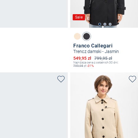
Sale
Franco Callegari
Trencz damski - Jasmin
Obniżona cena
549,95 zł
799,95 zł
Najniższa cena z ostatnich 30 dni:
799,95
zł
-31%