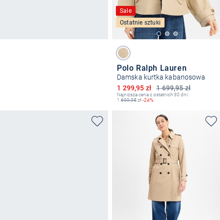
Sale
Ostatnie sztuki
Polo Ralph Lauren
Damska kurtka kabanosowa
Obniżona cena
1 299,95 zł
1 699,95 zł
Najniższa cena z ostatnich 30 dni:
1
699,95
zł
-24%