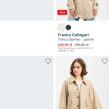
Sale
Franco Callegari
Trencz damski - Jasmin
Obniżona cena
649,95 zł
799,95 zł
Najniższa cena z ostatnich 30 dni:
799,95
zł
-19%