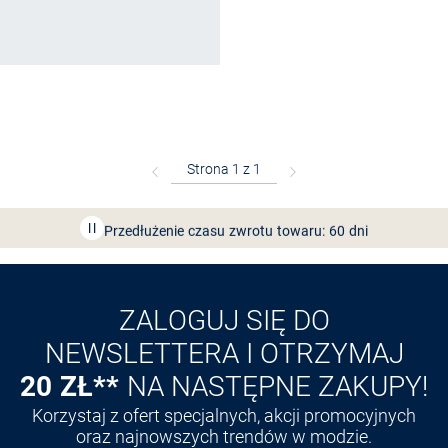
Bezpłatna dostawa z Friends
CLUB
Przedłużenie czasu zwrotu towaru: 60 dni
Odkryj aplikację VAN
GRAAF
ZALOGUJ SIĘ DO
NEWSLETTERA I OTRZYMAJ
20 ZŁ**
NA NASTĘPNE ZAKUPY!
Korzystaj z ofert specjalnych, akcji promocyjnych
oraz najnowszych trendów w modzie.