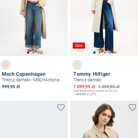
Sale
Msch Copenhagen
Tommy Hilfiger
Trencz damski - MSCHAntonella
Trencz damski
Obniżona cena
999,95 zł
1 099,95 zł
1 499,95 zł
Najniższa cena z ostatnich 30 dni:
1
499,95
zł
-27%