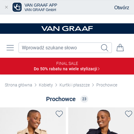
VAN GRAAF APP
Otwórz
VAN GRAAF GmbH
Przjedź do głównej zawartości
FINAL SALE
Do 50% rabatu na wiele
stylizacji
Strona główna
Kobiety
Kurtki i płaszcze
Prochowce
Prochowce
23