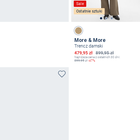
Sale
Ostatnie sztuki
More & More
Trencz damski
Obniżona cena
479,95 zł
899,95 zł
Najniższa cena z ostatnich 30 dni:
899,95
zł
-47%