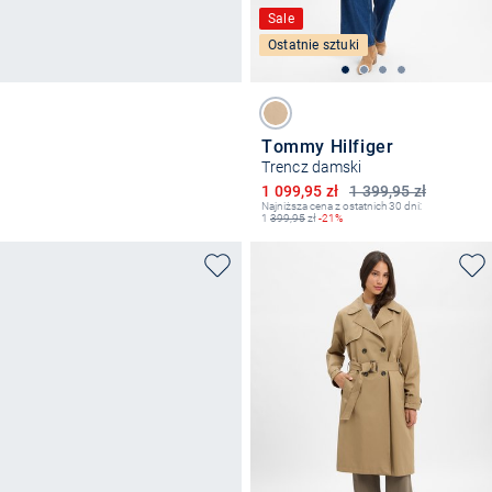
Sale
Ostatnie sztuki
Tommy Hilfiger
Trencz damski
Obniżona cena
1 099,95 zł
1 399,95 zł
Najniższa cena z ostatnich 30 dni:
1
399,95
zł
-21%