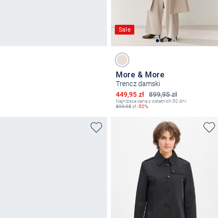
Sale
More & More
Trencz damski
Obniżona cena
449,95 zł
899,95 zł
Najniższa cena z ostatnich 30 dni:
899,95
zł
-50%