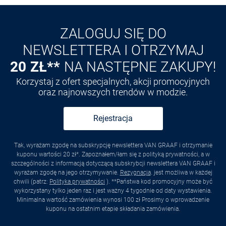
Odkryj aplikację VAN
GRAAF
ZALOGUJ SIĘ DO
NEWSLETTERA I OTRZYMAJ
20 ZŁ**
NA NASTĘPNE ZAKUPY!
Korzystaj z ofert specjalnych, akcji promocyjnych
oraz najnowszych trendów w modzie.
Rejestracja
Tak, wyrażam zgodę na subskrypcję newslettera VAN GRAAF i otrzymanie
kuponu wartości 20 zł*. Zapoznałem/łam się z polityką prywatności, a w
szczególności z informacją dotyczącą subskrybcji newslettera VAN GRAAF i
wyrażam zgodę na jego otrzymywanie.
Rezygnacja
. jest możliwa w każdej
chwili (patrz:
Polityka prywatności
). **Państwa kod promocyjny może być
wykorzystany tylko jeden raz i jest ważny 4 tygodnie od daty wystawienia.
Minimalna wartość zamówienia wynosi 100 zł Prosimy o wprowadzenie
kuponu na ostatnim etapie składania zamówienia.